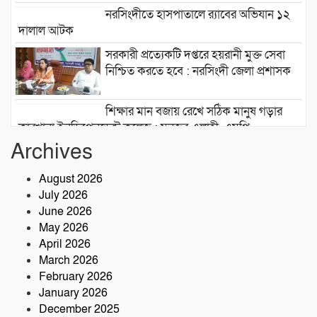
নরসিংদীতে হাসপাতালে র‍্যাবের অভিযান ১২
দালাল আটক
সরকারী প্রত্যেকটি দপ্তরে হয়রানী মুক্ত সেবা
নিশ্চিত করতে হবে : নরসিংদী জেলা প্রশাসক
শিক্ষার মান বজায় রেখে সঠিক মানুষ গড়ার
কারখানা ইনডিপেনডেন্ট কলেজ : মনজুর এলাহী, এমপি
Archives
মেঘনা গ্রুপের রাক্ষসী থাবা ২ : লীজ প্রাপ্ত না
হয়েই মাটি ভরাট
August 2026
July 2026
আমার বন্ধু মহাজাদু জানে…..
June 2026
May 2026
April 2026
March 2026
নরসিংদীতে অনুমোদনহীন মোটরসাইকেল
February 2026
সংযোজন কারখানা : সরকারের রাজস্ব ক্ষতির
January 2026
আশঙ্কা
December 2025