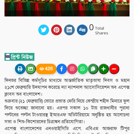
0
Total
Shares
426
দিনভর বিভিন্ন কর্মসূচির মাধ‍্যমে আন্তর্জাতিক মাতৃভাষা দিবস ও মহান
২১শে ফেব্রুয়ারি উদযাপন করেছে দ‍্যা ন‍্যাশনাল অ‍্যাসোসিয়েশন অব এপেক্স
ক্লাবস অব বাংলাদেশ।
শুক্রবার (২১ ফেব্রুয়ারি) ভোরে প্রভাত ফেরি নিয়ে কেন্দ্রীয় শহীদ মিনারে ফুল
দিয়ে শুভেচ্ছা জানানো হয়। এরপর সকাল ১০ টায় রাজধানীর পুরানা
পল্টনের পল্টন টাওয়ারস্থ ইআরএফ অডিটরিয়ামে অনুষ্ঠিত হয় আলোচনা
সভা ও শিশু-কিশোরদের চিত্রাঙ্কন প্রতিযোগিতা।
এপেক্স বাংলাদেশের এনওয়াইসিডি এপে. এবিএম আজরাফ টিপুর