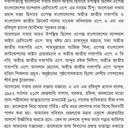
সভাপতিত্বে আলোচনা সভায় প্রধান অতিথি হিসাবে উপস্থিত ছিলেন এপেক্স
বাংলাদেশের ন‍্যাশনাল প্রেসিডেন্ট এপে. এম সায়েম টিপু। আলোচনা সভায়
প্রধান বক্তা হিসাবে এপেক্স বাংলাদেশের অতীত জাতীয় সভাপতি ও
বাংলাদেশ জাতীয় ক্রিকেট দলের সাবেক অধিনায়ক এপে. এ এস এম
রকিবুল হাসান (স্বাধীনতা পুরস্কার প্রাপ্ত)।
আলোচনা সভায় আরও উপস্থিত ছিলেন এপেক্স বাংলাদেশের ন‍্যাশনাল
ভাইস প্রেসিডেন্ট এপে. আবু ন‌ঈম মোঃ মাকসুদুর রহমান, সদ‍্য অতীত
জাতীয় সভাপতি এপে. শামসুন্নাহার আজিজ লিনা, এপেক্স বাংলাদেশ
ফাউন্ডেশনের ভাইস চেয়ারম্যান ও অতীত জাতীয় সভাপতি এপে. এ ডি
ববি, অতীত জাতীয় সভাপতি এপে. আব্দুর রউফ দিলিপ, অতীত জাতীয়
সভাপতি এপে. আসলাম হোসেন, অতীত জাতীয় সভাপতি এপে. আব্দুল
মতিন শিকদার প্রমুখ। অনুষ্ঠানের পৃষ্ঠপোষকতায় ছিলো দেশীয় পোশাকের
শীর্ষ ব্রান্ড টুয়েলভথ।
আলোচনা সভায় প্রধান বক্তার বক্তব‍্যে এ এস এম রকিবুল হাসান বলেন,
১৯৫২ সালের ২১শে ফেব্রুয়ারি সালাম, বরকত, রফিক, জব্বারের মতো
ভাষা শহীদদের আত্মত্যাগের মাধ‍্যমেই ১৯৭১ সালের স্বাধিনতার বীজ বপন
হয়। তাদেরকে নিয়ে আমরা গর্বিত। প্রতি বছর দেশেসহ সারা বিশ্বে দিবসটি
পালন করা হয়। আমাদের ভবিষ্যৎ প্রজন্মকে মহান একুশে ফেব্রুয়ারির
আদর্শে উজ্জীবিত করতে হবে। কেন না দেশকে সুন্দর ভাবে গড়ার কারিগর
হবে আমাদের সন্তানেরা। তাদেরকে ভাষা দিবসের প্রকৃত মাহাত্ম্য বুঝাতে