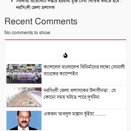
সরকারী প্রত্যেকটি দপ্তরে হয়রানী মুক্ত সেবা নিশ্চিত করতে হবে :
নরসিংদী জেলা প্রশাসক
Recent Comments
No comments to show.
ক্যাশলেস বাংলাদেশ বিনির্মাণের লক্ষ্যে সোনালী
ব্যাংকের ক্যাম্পেইন
নরসিংদী জেলা প্রশাসকের উদাসীনতা : যে
কোনো সময় ঘটতে পারে দূর্ঘটনা
একজন আবদুল মান্নান ভূঁইয়া……..