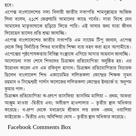
হবে।
এপেক্স বাংলাদেশের সদ‍্য বিদায়ী জাতীয় সভাপতি শামসুন্নাহার আজিজ
লিনা বলেন, ২১শে ফ‍েব্রুয়ারি আমাদের কাছে গর্বের। সারা বিশ্বে যেন
আমাদের মাতৃভাষাকে ছড়িয়ে দিতে পারি। এই ভাষার জন‍্য যারা জীবন
দিয়েছেন তাদের প্রতি শ্রদ্ধা জানাচ্ছি।
এপেক্স বাংলাদেশের জাতীয় সভাপতি এম সায়েম টিপু জানান, এপেক্স
থেকে কিছু নির্বাচিত শিশুর যাবতীয় শিক্ষা ব‍্যয় বহণ করা হবে আগামীতে।
এপেক্সের পৃষ্ঠপোষকতায় বিভিন্ন সংস্থাকে এগিয়ে আসার আহবান জানাচ্ছি।
আলোচনা সভা শেষে শিশুদের চিত্রাঙ্কন প্রতিযোগিতা অনুষ্ঠিত হয়। এর
উদ্বোধন করেন এস এম রকিবুল হাসান। চিত্রাঙ্কন প্রতিযোগিতার বিচারক
ছিলেন বাংলাদেশ শিশু একাডেমির ললিতকলা কেন্দ্রের শিক্ষক সুমন
রহমান ও সিদ্ধেশ্বরী গার্লস কলেজের ললিতকলা কেন্দ্রের ইনচার্জ ড. অনুপম
কুমার পাল।
চিত্রাঙ্কন প্রতিযোগিতা ক-গ্ৰুপে তাসফিয়া তাসনিম মালিয়া – প্রথম, আফরা
আঞ্জুম মাওয়া -দ্বিতীয় এবং অভীরূপ হাওলাদার – তৃতীয় স্থান অধিকার
করেছে। খ-গ্রুপ থেকে যথাক্রমে শ্রীজান দত্ত রনক -প্রথম, ওয়ালিয়া
ফাইরোজ – দ্বিতীয় এবং অনিন্দিয়া ঘোষ – তৃতীয় স্থান অধিকার করেছে।
Facebook Comments Box