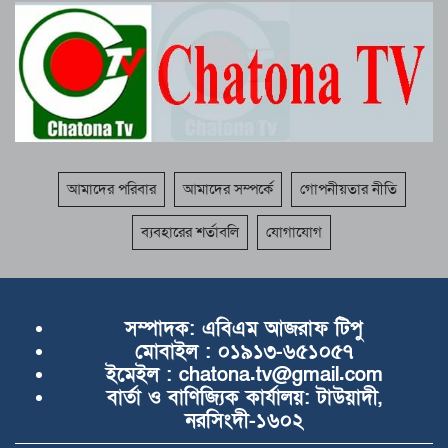
আমাদের পরিবার
আমাদের সম্পর্কে
গোপনীয়তার নীতি
ব্যবহারের শর্তাবলি
যোগাযোগ
সম্পাদক:
এবিএম আজরাফ টিপু
মোবাইল :
০১৯১৩-৬৫১০৫৭
ইমেইল :
chatona.tv@gmail.com
বার্তা ও বাণিজ্যিক কার্যালয়:
টাউয়াদী,
নরসিংদী-১৬০২