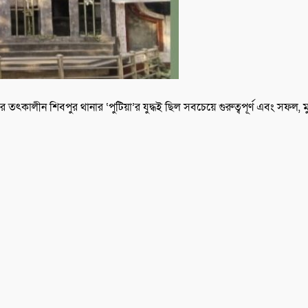
ৎকালীন শিবপুর থানার ‘পুটিয়া’র যুদ্ধই ছিল সবচেয়ে গুরুত্বপূর্ণ এবং সফল, মুক্ত