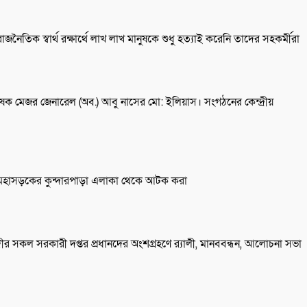
িক স্বার্থ রক্ষার্থে লাখ লাখ মানুষকে শুধু হত্যাই করেনি তাদের সহকর্মীরা
লেষক মেজর জেনারেল (অব.) আবু নাসের মো: ইলিয়াস। সংগঠনের কেন্দ্রীয়
 মহাসড়কের কুন্দারপাড়া এলাকা থেকে আটক করা
দীর সকল সরকারী দপ্তর প্রধানদের অংশগ্রহণে র‍্যালী, মানববন্ধন, আলোচনা সভা