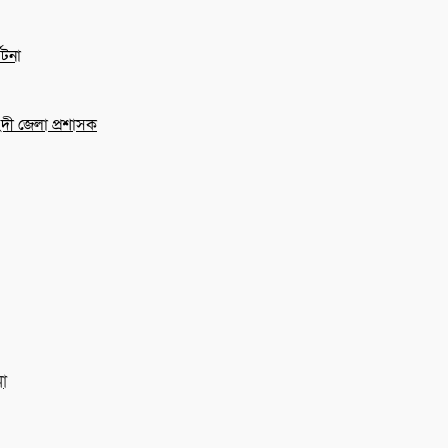
ঘটনা
িংদী জেলা প্রশাসক
না