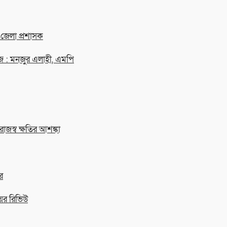
ী জেলা প্রশাসক
জ : মনজুর এলাহী, এমপি
স্ব ক্ষতির আশঙ্কা
র
ের রিভিউ