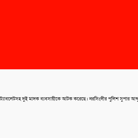
া ট্যাবলেটসহ দুই মাদক ব্যবসায়ীকে আটক করেছে। নরসিংদীর পুলিশ সুপার আব্