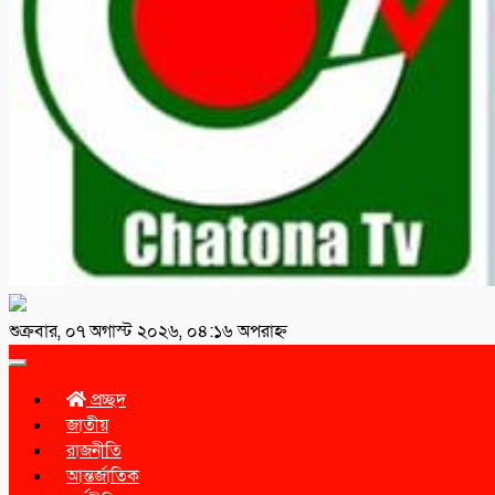
শুক্রবার, ০৭ অগাস্ট ২০২৬, ০৪:১৬ অপরাহ্ন
Toggle
navigation
প্রচ্ছদ
জাতীয়
রাজনীতি
আন্তর্জাতিক