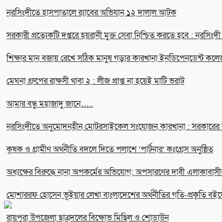
নরসিংদীতে হাসপাতালে র‍্যাবের অভিযান ১২ দালাল আটক
সরকারী প্রত্যেকটি দপ্তরে হয়রানী মুক্ত সেবা নিশ্চিত করতে হবে : নরসিংদ
শিক্ষার মান বজায় রেখে সঠিক মানুষ গড়ার কারখানা ইনডিপেনডেন্ট কলে
মেঘনা গ্রুপের রাক্ষসী থাবা ২ : লীজ প্রাপ্ত না হয়েই মাটি ভরাট
আমার বন্ধু মহাজাদু জানে…..
নরসিংদীতে অনুমোদনহীন মোটরসাইকেল সংযোজন কারখানা : সরকারের রাজ
কৃষক ও গ্রামীণ অর্থনীতি বদলে দিতে পলাশে ‘পার্টনার’ কংগ্রেস অনুষ্ঠিত
অধ্যক্ষের বিরুদ্ধে নানা অপকর্মের অভিযোগ; অপসারণের দাবী এলাকাবাসী
মোশাররফ হোসেন ভূইয়ার লেখা বাংলাদেশের অর্থনীতির গতি-প্রকৃতি বইয়
রায়পুরা উপজেলা ছাত্রদলের বিক্ষোভ মিছিল ও শোডাউন