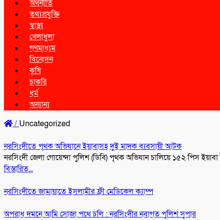
অর্থনীতি
তথ্যপ্রযুক্তি
স্বাস্থ্য
খেলাধুলা
গণমাধ্যম
বিনোদন
কৃষি
চাকরি
ধর্ম
অন্যান্য
/
Uncategorized
নরসিংদীতে পৃথক অভিযানে ইয়াবাসহ দুই মাদক ব্যবসায়ী আটক
নরসিংদী জেলা গোয়েন্দা পুলিশ (ডিবি) পৃথক অভিযান চালিয়ে ১৫২ পিস ইয়াব
বিস্তারিত...
নরসিংদীতে জামায়াতে ইসলামীর ফ্রী মেডিকেল ক্যাম্প
অপরাধ দমনে আমি সোজা পথে চলি : নরসিংদীর নবাগত পুলিশ সুপার