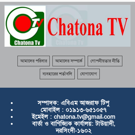
আমাদের পরিবার
আমাদের সম্পর্কে
গোপনীয়তার নীতি
ব্যবহারের শর্তাবলি
যোগাযোগ
সম্পাদক:
এবিএম আজরাফ টিপু
মোবাইল :
০১৯১৩-৬৫১০৫৭
ইমেইল :
chatona.tv@gmail.com
বার্তা ও বাণিজ্যিক কার্যালয়:
টাউয়াদী,
নরসিংদী-১৬০২