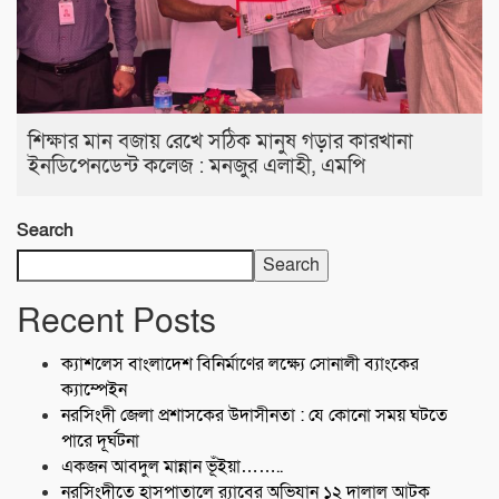
শিক্ষার মান বজায় রেখে সঠিক মানুষ গড়ার কারখানা
ইনডিপেনডেন্ট কলেজ : মনজুর এলাহী, এমপি
Search
Search
Recent Posts
ক্যাশলেস বাংলাদেশ বিনির্মাণের লক্ষ্যে সোনালী ব্যাংকের
ক্যাম্পেইন
নরসিংদী জেলা প্রশাসকের উদাসীনতা : যে কোনো সময় ঘটতে
পারে দূর্ঘটনা
একজন আবদুল মান্নান ভূঁইয়া……..
নরসিংদীতে হাসপাতালে র‍্যাবের অভিযান ১২ দালাল আটক