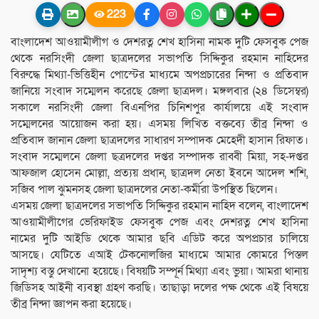
223
বাংলাদেশ আওয়ামীলীগ ও দেশরত্ন শেখ হাসিনা নামক দুটি ফেসবুক পেজ
থেকে নরসিংদী জেলা ছাত্রদলের সভাপতি সিদ্দিকুর রহমান নাহিদের
বিরুদ্ধে মিথ্যা-ভিত্তিহীন পোস্টের মাধ্যমে অপপ্রচারের নিন্দা ও প্রতিবাদ
জানিয়ে সংবাদ সম্মেলন করেছে জেলা ছাত্রদল। মঙ্গলবার (২৪ ডিসেম্বর)
সকালে নরসিংদী জেলা বিএনপির চিনিশপুর কার্যালয়ে এই সংবাদ
সম্মেলনের আয়োজন করা হয়। এসময় লিখিত বক্তব্যে তীব্র নিন্দা ও
প্রতিবাদ জানান জেলা ছাত্রদলের সাধারণ সম্পাদক মেহেদী হাসান রিফাত।
সংবাদ সম্মেলনে জেলা ছত্রদলের দপ্তর সম্পাদক রাব্বী মিয়া, সহ-দপ্তর
আফজাল হোসেন মোল্লা, প্রত্যয় প্রধান, ছাত্রদল নেতা ইবনে আদেল শশি,
সজিব পাল ঝুমনসহ জেলা ছাত্রদলের নেতা-কর্মীরা উপস্থিত ছিলেন।
এসময় জেলা ছাত্রদলের সভাপতি সিদ্দিকুর রহমান নাহিদ বলেন, বাংলাদেশ
আওয়ামীলীগের ভেরিফাইড ফেসবুক পেজ এবং দেশরত্ন শেখ হাসিনা
নামের দুটি আইডি থেকে আমার ছবি এডিট করে অপপ্রচার চালিয়ে
আসছে। যেটিতে এআই টেকনোলজির মাধ্যমে আমার কোমরে পিস্তল
সাদৃশ্য বস্তু দেখানো হয়েছে। বিষয়টি সম্পূর্ন মিথ্যা এবং ভুয়া। আমরা থানায়
জিডিসহ আইনী ব্যবস্থা গ্রহণ করছি। তাছাড়া দলের পক্ষ থেকে এই বিষয়ে
তীব্র নিন্দা জ্ঞাপন করা হয়েছে।