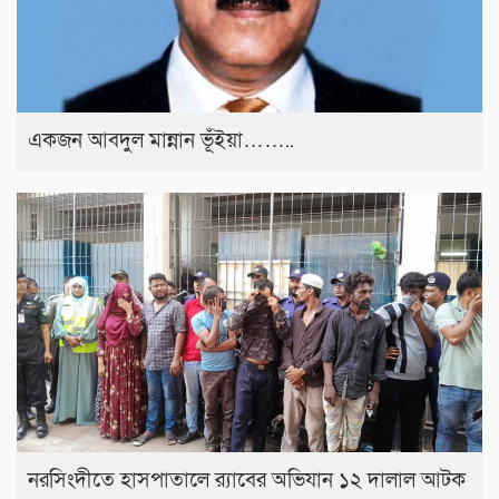
একজন আবদুল মান্নান ভূঁইয়া……..
নরসিংদীতে হাসপাতালে র‍্যাবের অভিযান ১২ দালাল আটক