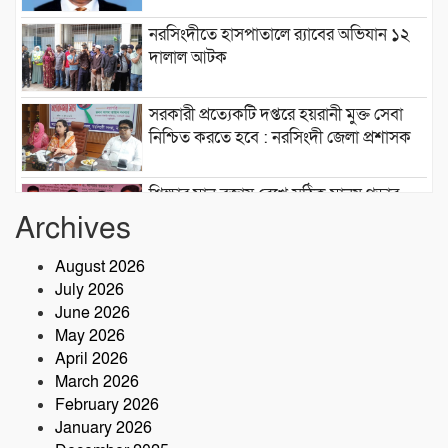
নরসিংদীতে হাসপাতালে র‍্যাবের অভিযান ১২
দালাল আটক
সরকারী প্রত্যেকটি দপ্তরে হয়রানী মুক্ত সেবা
নিশ্চিত করতে হবে : নরসিংদী জেলা প্রশাসক
শিক্ষার মান বজায় রেখে সঠিক মানুষ গড়ার
কারখানা ইনডিপেনডেন্ট কলেজ : মনজুর
Archives
এলাহী, এমপি
August 2026
মেঘনা গ্রুপের রাক্ষসী থাবা ২ : লীজ প্রাপ্ত না
July 2026
হয়েই মাটি ভরাট
June 2026
May 2026
আমার বন্ধু মহাজাদু জানে…..
April 2026
March 2026
February 2026
January 2026
নরসিংদীতে অনুমোদনহীন মোটরসাইকেল