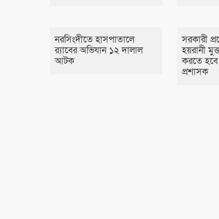
নরসিংদীতে হাসপাতালে
সরকারী প্র
র‍্যাবের অভিযান ১২ দালাল
হয়রানী মুক্
আটক
করতে হবে 
প্রশাসক