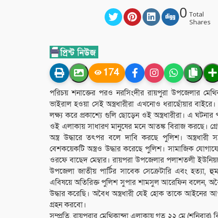
0
Total
Shares
174
পরিচয় শনাক্তের পরও নরসিংদীর রায়পুরা উপজেলার মেথিক
ভাইরাল হওয়া সেই অস্ত্রধারীরা এখনোও ধরাছোঁয়ার বাইরে। 
লক্ষ্য করে প্রকাশ্যে গুলি ছোড়েন ওই অস্ত্রধারীরা। এ ঘটন
ওই এলাকায় সাধারণ মানুষের মনে আতঙ্ক বিরাজ করছে। গ্রেপ্
অস্ত্র উদ্ধারে তৎপর বলে দাবি করছে পুলিশ। অস্ত্রধারী সন
বেশকয়েকটি অস্ত্রও উদ্ধার করেছে পুলিশ। সামাজিক যোগাযোগ
ওরফে বাছেদ মেম্বার। রায়পরা উপজেলার পলাশতলী ইউনিয়নের 
উপজেলা জাতীয় পার্টির সাবেক সেক্রেটারি এবং হত্যা, 
এবিষয়ে অতিরিক্ত পুলিশ সুপার শামসুল আরেফিন বলেন, অবৈধ 
উদ্ধার করেছি। অবৈধ অস্ত্রধারী যেই হোক তাকে আইনের আও
গ্রহন করবো।
সম্প্রতি, রায়পুরার মেথিকান্দা এলাকায় গত ২২ মে (শনিবার) 