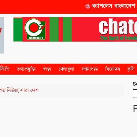
ক্যাশলেস বাংলাদেশ বিনির্ম
্থনীতি
তথ্যপ্রযুক্তি
স্বাস্থ্য
খেলাধুলা
গণমাধ্যম
বিনোদন
কৃষি
S
িড নিউজ
সারা দেশ
,