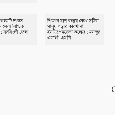
ত্যেকটি দপ্তরে
শিক্ষার মান বজায় রেখে সঠিক
ত সেবা নিশ্চিত
মানুষ গড়ার কারখানা
: নরসিংদী জেলা
ইনডিপেনডেন্ট কলেজ : মনজুর
এলাহী, এমপি