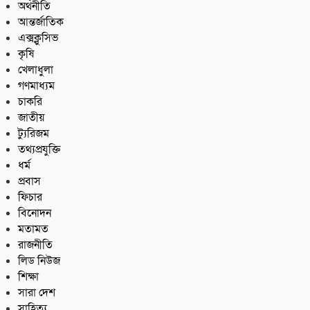
অর্থনীতি
আন্তর্জাতিক
এক্সক্লুসিভ
কৃষি
খেলাধুলা
গণমাধ্যম
চাকরি
জাতীয়
ট্যুরিজম
তথ্যপ্রযুক্তি
ধর্ম
প্রবাস
ফিচার
বিনোদন
মতামত
রাজনীতি
লিড নিউজ
শিক্ষা
সারা দেশ
সাহিত্য