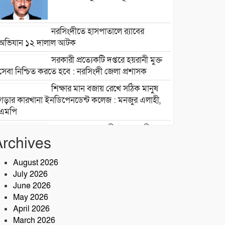
নরসিংদীতে হাসপাতালে র‍্যাবের
অভিযান ১২ দালাল আটক
সরকারী প্রত্যেকটি দপ্তরে হয়রানী মুক্ত
সেবা নিশ্চিত করতে হবে : নরসিংদী জেলা প্রশাসক
শিক্ষার মান বজায় রেখে সঠিক মানুষ
গড়ার কারখানা ইনডিপেনডেন্ট কলেজ : মনজুর এলাহী,
এমপি
মেঘনা গ্রুপের রাক্ষসী থাবা ২ : লীজ
Archives
প্রাপ্ত না হয়েই মাটি ভরাট
আমার বন্ধু মহাজাদু জানে…..
August 2026
July 2026
June 2026
নরসিংদীতে অনুমোদনহীন
May 2026
মোটরসাইকেল সংযোজন কারখানা :
April 2026
সরকারের রাজস্ব ক্ষতির আশঙ্কা
March 2026