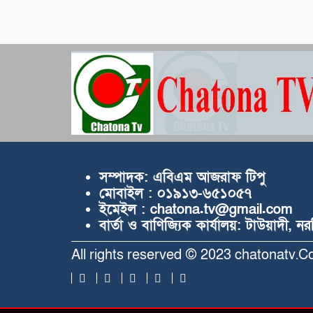
সম্পাদক:
এবিএম আজরাফ টিপু
মোবাইল :
০১৯১৩-৬৫১০৫৭
ইমেইল :
chatona.tv@gmail.com
বার্তা ও বাণিজ্যিক কার্যালয়:
টাউয়াদী, ন
All rights reserved © 2023 chatonatv.