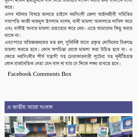
নুরুল মজিদ হুমায়ুনকে বাদ দিয়ে এজাহার দাখিল করার জন্য বাদীকে বাধ্য
করে।
এসব ঘটনার বিষয়ে জানতে চাইলে নরসিংদী জেলা আইনজীবী সমিতির
সভাপতি কাজী নাজমুল ইসলাম বলেন, বাদী মামলা আদালতে দাখিল করে
এবং বাদীই আবার মামলা প্রত্যাহার করে নেয়। এতে আমাদের কিছু করার
থাকে না।
এব্যাপারে অভিজ্ঞজনদের মত হল, সুনির্দিষ্ট ভাবে প্রকৃত দোষিদের বিরুদ্ধে
মামলা করতে হবে। কোন অপচিন্তা থেকে মামলা করা উচিত হবে না। এ
ক্ষেতে নরসিংদীর শীর্ষ সন্ত্রাসী সহ চোরাকারবারী লুটেরা সহ দূর্নীতিগ্রস্ত
কোন রাজনৈতিক নেতা যেন বাদ না যায় সে দিকে লক্ষ্য রাখতে হবে।
Facebook Comments Box
এ জাতীয় আরো সংবাদ