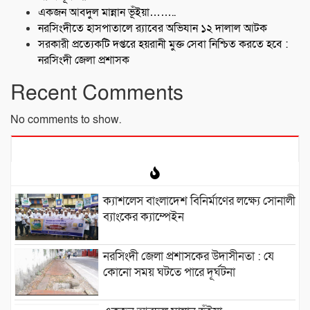
একজন আবদুল মান্নান ভূঁইয়া……..
নরসিংদীতে হাসপাতালে র‍্যাবের অভিযান ১২ দালাল আটক
সরকারী প্রত্যেকটি দপ্তরে হয়রানী মুক্ত সেবা নিশ্চিত করতে হবে :
নরসিংদী জেলা প্রশাসক
Recent Comments
No comments to show.
ক্যাশলেস বাংলাদেশ বিনির্মাণের লক্ষ্যে সোনালী
ব্যাংকের ক্যাম্পেইন
নরসিংদী জেলা প্রশাসকের উদাসীনতা : যে
কোনো সময় ঘটতে পারে দূর্ঘটনা