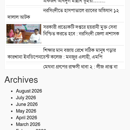
একজন আবদুল মান্নান ভূঁইয়া……..
নরসিংদীতে হাসপাতালে র‍্যাবের অভিযান ১২
দালাল আটক
সরকারী প্রত্যেকটি দপ্তরে হয়রানী মুক্ত সেবা
নিশ্চিত করতে হবে : নরসিংদী জেলা প্রশাসক
শিক্ষার মান বজায় রেখে সঠিক মানুষ গড়ার
কারখানা ইনডিপেনডেন্ট কলেজ : মনজুর এলাহী, এমপি
মেঘনা গ্রুপের রাক্ষসী থাবা ২ : লীজ প্রাপ্ত না
হয়েই মাটি ভরাট
Archives
আমার বন্ধু মহাজাদু জানে…..
August 2026
July 2026
June 2026
নরসিংদীতে অনুমোদনহীন মোটরসাইকেল
May 2026
সংযোজন কারখানা : সরকারের রাজস্ব ক্ষতির
April 2026
আশঙ্কা
March 2026
কৃষক ও গ্রামীণ অর্থনীতি বদলে দিতে পলাশে