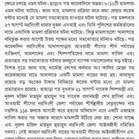
ক্ষেত্রে চলছে এমন ঘটনা। ছাড়াও গত কয়েকদিনে অন্ততঃ ৮/১০টি মামলায়৷
এমন ঘটনা ঘটেছে। জানা যায়, মামলার প্রক্রিয়া করে জমা দেয়ার কয়েক
ঘন্টার মধ্যেই সে মামলা সমঝোতায় যাওয়ার ঘটনা ঘটেছে। গত মঙ্গলবার
২৭ আগস্ট নরসিংদী থানার দুজন এসআই এবং ডিবি পুলিশের কর্মকর্তাদের
নামে একাধিক মামলা প্রক্রিয়ার ঘটনা ঘটেছে। কিন্তু মামলাগুলো আদালতে
নথিভুক্ত করার আগেই উভয় পক্ষের মধ্যে সমঝোতার ঘটনাও ঘটছে। গত
কয়েকদিন নরসিংদীর আদালপাড়ায় আওয়ামী লীগের শীর্ষ পর্যায়ের
ব্যক্তিবর্গ, আমলাদের এবং শিল্পপতিদের নামে মামলা দাখিল এবং
প্রত্যাহার সহ সমঝোতার ঘটনায় জনমুখে ব্যাপক সমালোচনার ঝড় বইছে।
বিশস্ত সুত্রে জানা যায়, থার্মেক্স গ্রুপের কর্নধার আঃ কাদির মোল্লা সহ
কয়েকজনের নামে আদালতে একটি মামলা দায়ের করা হয়। কানাঘুষা
রয়েছে বড় অংকের টাকার বিনিময়ে কয়েক ঘন্টার মধ্যে সে মামলা
প্রত্যাহারও হয়েছে। তাছাড়া গত বুধবার ২১ আগস্ট সাবেক শিল্পমন্ত্রী এড.
নুরুল মজিদ মাহমুদ হুমায়ুন সহ সাবেক প্রধানমন্ত্রী শেখ হাসিনা এবং
আওয়ামী লীগের নরসিংদী জেলা পর্যায়ের শীর্ষস্থানীয় নেতৃবৃন্দের নাম
সম্বলিত ১১৪ জনকে আসামী করে হত্যার অভিযোগ এনে একটি এজাহার
দাখিল করার পর অজ্ঞাত কারণে মামলাটি উঠিয়ে নেয়া হয়। শোনা যাচ্ছে
এড. নুরুল মজিদ মাহমুদ হুমায়ুন নরসিংদী জেলা আইনজীবী সমিতির
সদস্য। সেই কারণে নরসিংদী বারের আওয়ামী লীগের আইনজীবীগণ এড.