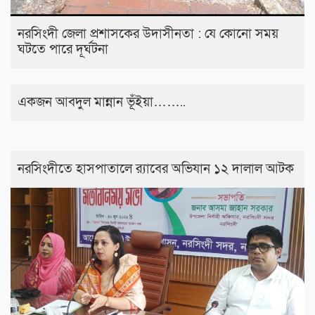
নরসিংদী জেলা প্রশাসকের উদাসীনতা : যে কোনো সময়
ঘটতে পারে দূর্ঘটনা
একজন আবদুল মান্নান ভূঁইয়া……..
নরসিংদীতে হাসপাতালে র‍্যাবের অভিযান ১২ দালাল আটক