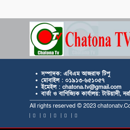
সম্পাদক:
এবিএম আজরাফ টিপু
মোবাইল :
০১৯১৩-৬৫১০৫৭
ইমেইল :
chatona.tv@gmail.com
বার্তা ও বাণিজ্যিক কার্যালয়:
টাউয়াদী, ন
All rights reserved © 2023 chatonatv.