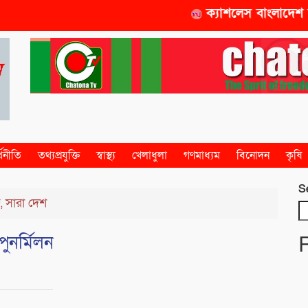
ক্যাশলেস বাংলাদেশ বিনির্মা
্থনীতি
তথ্যপ্রযুক্তি
স্বাস্থ্য
খেলাধুলা
গণমাধ্যম
বিনোদন
কৃষি
S
জ
সারা দেশ
,
ুনর্মিলন