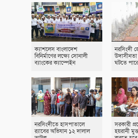
ক্যাশলেস বাংলাদেশ
নরসিংদী জ
বিনির্মাণের লক্ষ্যে সোনালী
উদাসীনতা
ব্যাংকের ক্যাম্পেইন
ঘটতে পারে 
নরসিংদীতে হাসপাতালে
সরকারী প্র
র‍্যাবের অভিযান ১২ দালাল
হয়রানী মুক্