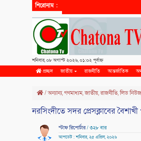
শিরোনাম :
শনিবার, ০৮ অগাস্ট ২০২৬, ০১:০২ পূর্বাহ্ন
প্রচ্ছদ
জাতীয়
রাজনীতি
আন্তর্জাতিক
অর
/
অন্যান্য
গণমাধ্যম
জাতীয়
রাজনীতি
লিড নিউ
,
,
,
,
নরসিংদীতে সদর প্রেসক্লাবের বৈশাখী প
স্টাফ রিপোর্টার
/ ৩২৮ বার
আপডেট : শনিবার, ২৫ এপ্রিল, ২০২৬