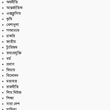
অর্থনীতি
আন্তর্জাতিক
এক্সক্লুসিভ
কৃষি
খেলাধুলা
গণমাধ্যম
চাকরি
জাতীয়
ট্যুরিজম
তথ্যপ্রযুক্তি
ধর্ম
প্রবাস
ফিচার
বিনোদন
মতামত
রাজনীতি
লিড নিউজ
শিক্ষা
সারা দেশ
সাহিত্য