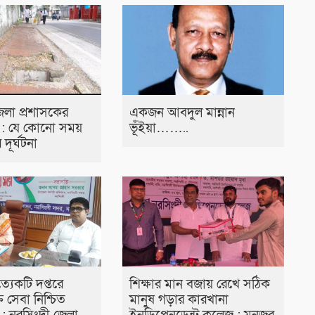
েলা প্রশাসকের
একজন আবদুল মান্নান
 : যে কোনো সময়
ভূঁইয়া……..
দূর্ঘটনা
ত্যেকটি দপ্তরে
শিক্ষার মান বজায় রেখে সঠিক
ত সেবা নিশ্চিত
মানুষ গড়ার কারখানা