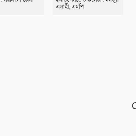
: নরসিংদী জেলা
ইনডিপেনডেন্ট কলেজ : মনজুর
এলাহী, এমপি