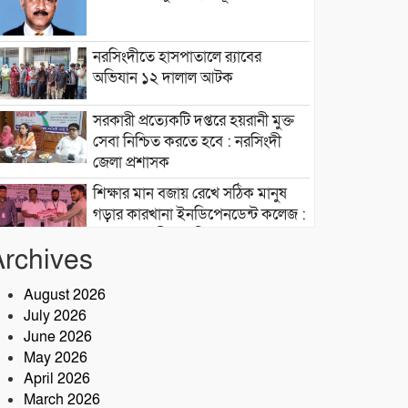
নরসিংদীতে হাসপাতালে র‍্যাবের
অভিযান ১২ দালাল আটক
সরকারী প্রত্যেকটি দপ্তরে হয়রানী মুক্ত
সেবা নিশ্চিত করতে হবে : নরসিংদী
জেলা প্রশাসক
শিক্ষার মান বজায় রেখে সঠিক মানুষ
গড়ার কারখানা ইনডিপেনডেন্ট কলেজ :
মনজুর এলাহী, এমপি
Archives
মেঘনা গ্রুপের রাক্ষসী থাবা ২ : লীজ
প্রাপ্ত না হয়েই মাটি ভরাট
August 2026
July 2026
আমার বন্ধু মহাজাদু জানে…..
June 2026
May 2026
April 2026
নরসিংদীতে অনুমোদনহীন
March 2026