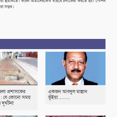
রাপত্তা হুমকিতে। কারন আমাদেরকেও বাইরে চলাফেরা করতে হয়। স্টেশন
রা সম্ভব।
েলা প্রশাসকের
একজন আবদুল মান্নান
 : যে কোনো সময়
ভূঁইয়া……..
দূর্ঘটনা