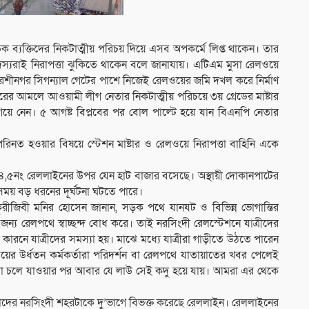
ৈতিক ব্যক্তিদের নিকটাত্মীয় পরিচয় দিয়ে এসব অপকর্মে লিপ্ত থাকেন। তার
দস্যরাই নিরাপত্তা ঝুকিতে থাকেন বলে জানাযায়। এটিএম মুসা রেলওয়ে
দে আরশীনগর সিগন্যাল গেটের পাশে নিজেই রেলওয়ের জমি দখল করে নির্মাণ
কারের আমলে আওয়ামী লীগ নেতার নিকটাত্মীয় পরিচয়ে ৩য় গ্রেডের মাষ্টার
গিয়ে নেন। ৫ আগষ্ট বিপ্লবের পর বোল পাল্টে হয়ে যান বিএনপি নেতার
নত হওয়ার বিষয়ে স্টেশন মাষ্টার ও রেলওয়ে নিরাপত্তা বাহিনি একে
ও ৪,৫নং রেললাইনের উপর যেন হাট বাজার বসেছে। অস্থায়ী দোকানপাটের
সময় বড় ধরনের দূর্ঘটনা ঘটতে পারে।
ুরীজিবী মনির হোসেন জানান, সড়ক পথে যানযট ও বিভিন্ন ভোগান্তির
 জন্য রেলপথে স্বাচ্ছন্দ বোধ করে। তাই নরসিংদী রেলস্টেশনে যাত্রীদের
র কারনে যাত্রীদের সমস্যা হয়। মাঝে মধ্যে যাত্রীরা গাড়ীতে উঠতে পারেন
য়ের উর্ধতন কর্মকর্তারা পরিদর্শন বা রেলপথে যাতায়াতের খবর পেলেই
তারা চলে যাওয়ার পর আবার যে লাউ সেই কদু হয়ে যায়। আমরা এর থেকে
াদের নরসিংদী শহরটাকে দু’ভাগে বিভক্ত করেছে রেললাইন। রেললাইনের