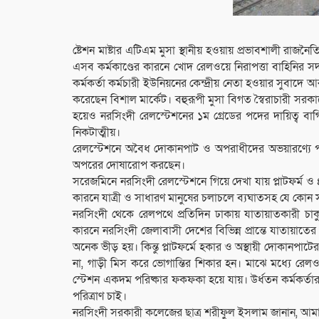
ষ্টেশন মাষ্টার এটিএম মুসা স্থানীয় হওয়ায় প্রভাবশালী রাজন
এসব কর্মকাণ্ডের কারনে খোদ রেলওয়ে নিরাপত্তা বাহিনির স
কর্মকর্তা কর্মচারী ইউনিয়নের কেন্দ্রীয় নেতা হওয়ার সুবা
করেছেন বিশাল মার্কেট। বহুরূপী মুসা বিগত স্বৈরাচারী সর
হয়েও নরসিংদী রেলস্টেশনের ১ম গ্রেডের পদের দায়িত্ব বা
নিকটাত্মীয়।
রেলস্টেশনে অবৈধ দোকানপাট ও অপরাধীদের অভয়ারণ্যে পরি
অপরের দোষারোপ করছেন।
সরেজমিনে নরসিংদী রেলস্টেশনে গিয়ে দেখা যায় প্লাটফর্ম 
কারনে যাত্রী ও সাধারণ মানুষের চলাচলে ব্যঘাতসহ যে কোন 
নরসিংদী থেকে রেলপথে প্রতিদিন ঢাকায় যাতায়াতকারী চাক
কারনে নরসিংদী জেলাবাসী দেশের বিভিন্ন প্রান্তে যাতায়াতের
অনেক ভীড় হয়। কিন্তু প্লাটফর্মে হকার ও অস্থায়ী দোকানপাটে
না, গাড়ী মিস করে ভোগান্তির শিকার হন। মাঝে মধ্যে রেলও
স্টেশন একদম পরিষ্কার ফকফকা হয়ে যায়। উর্ধতন কর্মকর্
পরিত্রাণ চাই।
নরসিংদী সরকারী কলেজের ছাত্র শরীফুল ইসলাম জানান, আম