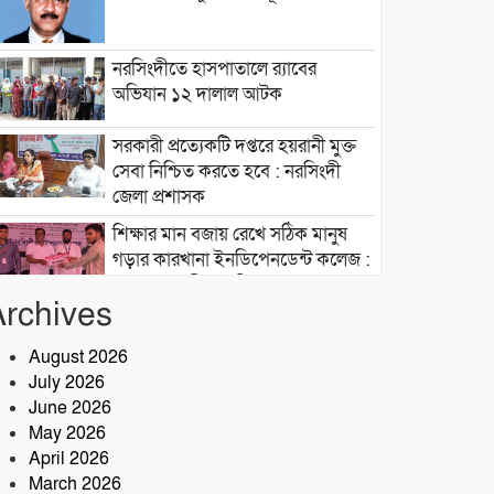
নরসিংদীতে হাসপাতালে র‍্যাবের
অভিযান ১২ দালাল আটক
সরকারী প্রত্যেকটি দপ্তরে হয়রানী মুক্ত
সেবা নিশ্চিত করতে হবে : নরসিংদী
জেলা প্রশাসক
শিক্ষার মান বজায় রেখে সঠিক মানুষ
গড়ার কারখানা ইনডিপেনডেন্ট কলেজ :
মনজুর এলাহী, এমপি
Archives
মেঘনা গ্রুপের রাক্ষসী থাবা ২ : লীজ
প্রাপ্ত না হয়েই মাটি ভরাট
August 2026
July 2026
আমার বন্ধু মহাজাদু জানে…..
June 2026
May 2026
April 2026
নরসিংদীতে অনুমোদনহীন
March 2026