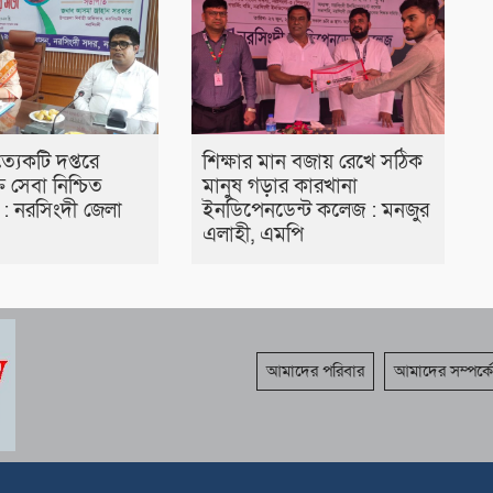
ত্যেকটি দপ্তরে
শিক্ষার মান বজায় রেখে সঠিক
ত সেবা নিশ্চিত
মানুষ গড়ার কারখানা
: নরসিংদী জেলা
ইনডিপেনডেন্ট কলেজ : মনজুর
এলাহী, এমপি
আমাদের পরিবার
আমাদের সম্পর্কে