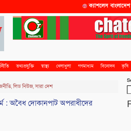
ক্যাশলেস বাংলাদেশ বিনির্ম
্থনীতি
তথ্যপ্রযুক্তি
স্বাস্থ্য
খেলাধুলা
গণমাধ্যম
বিনোদন
কৃষি
S
জনীতি
লিড নিউজ
সারা দেশ
,
,
পকর্ম : অবৈধ দোকানপাট অপরাধীদের