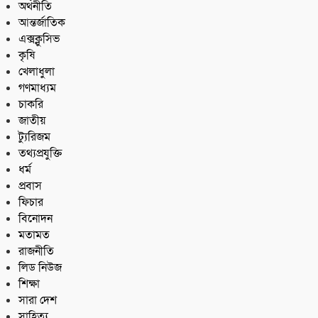
অর্থনীতি
আন্তর্জাতিক
এক্সক্লুসিভ
কৃষি
খেলাধুলা
গণমাধ্যম
চাকরি
জাতীয়
ট্যুরিজম
তথ্যপ্রযুক্তি
ধর্ম
প্রবাস
ফিচার
বিনোদন
মতামত
রাজনীতি
লিড নিউজ
শিক্ষা
সারা দেশ
সাহিত্য