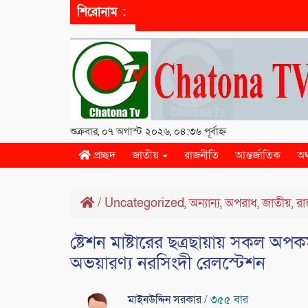
শিরোনাম :
শুক্রবার, ০৭ অগাস্ট ২০২৬, ০৪:৩৬ পূর্বাহ্ন
প্রচ্ছদ
জাতীয়
রাজনীতি
আন্তর্জাতিক
অর
/
Uncategorized
অন্যান্য
অপরাধ
জাতীয়
রা
,
,
,
,
ষ্টেশন মাষ্টারের ছত্রছায়ায় সকল অ
অভয়ারণ্য নরসিংদী রেলস্টেশন
মাইনউদ্দিন সরকার
/ ৩৫৫ বার