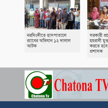
নরসিংদীতে হাসপাতালে
সরকারী প্র
র‍্যাবের অভিযান ১২ দালাল
হয়রানী মুক্
আটক
করতে হবে 
প্রশাসক