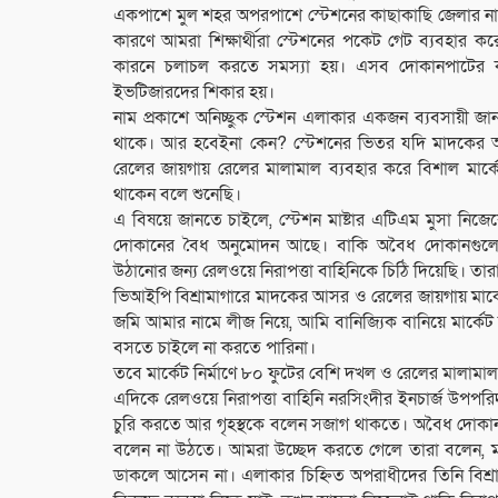
একপাশে মুল শহর অপরপাশে স্টেশনের কাছাকাছি জেলার না
কারণে আমরা শিক্ষার্থীরা স্টেশনের পকেট গেট ব্যবহার ক
কারনে চলাচল করতে সমস্যা হয়। এসব দোকানপাটের কারন
ইভটিজারদের শিকার হয়।
নাম প্রকাশে অনিচ্ছুক স্টেশন এলাকার একজন ব্যবসায়ী
থাকে। আর হবেইনা কেন? স্টেশনের ভিতর যদি মাদকের আসর ব
রেলের জায়গায় রেলের মালামাল ব্যবহার করে বিশাল মার্
থাকেন বলে শুনেছি।
এ বিষয়ে জানতে চাইলে, স্টেশন মাষ্টার এটিএম মুসা নিজ
দোকানের বৈধ অনুমোদন আছে। বাকি অবৈধ দোকানগুলো বি
উঠানোর জন্য রেলওয়ে নিরাপত্তা বাহিনিকে চিঠি দিয়েছি। তার
ভিআইপি বিশ্রামাগারে মাদকের আসর ও রেলের জায়গায় মার্কে
জমি আমার নামে লীজ নিয়ে, আমি বানিজ্যিক বানিয়ে মার্কেট
বসতে চাইলে না করতে পারিনা।
তবে মার্কেট নির্মাণে ৮০ ফুটের বেশি দখল ও রেলের মালামাল
এদিকে রেলওয়ে নিরাপত্তা বাহিনি নরসিংদীর ইনচার্জ উপপরি
চুরি করতে আর গৃহস্থকে বলেন সজাগ থাকতে। অবৈধ দোক
বলেন না উঠতে। আমরা উচ্ছেদ করতে গেলে তারা বলেন, মা
ডাকলে আসেন না। এলাকার চিহ্নিত অপরাধীদের তিনি বিশ্