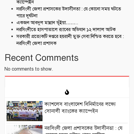
ক্যাম্পেইন
নরসিংদী জেলা প্রশাসকের উদাসীনতা : যে কোনো সময় ঘটতে
পারে দূর্ঘটনা
একজন আবদুল মান্নান ভূঁইয়া……..
নরসিংদীতে হাসপাতালে র‍্যাবের অভিযান ১২ দালাল আটক
সরকারী প্রত্যেকটি দপ্তরে হয়রানী মুক্ত সেবা নিশ্চিত করতে হবে :
নরসিংদী জেলা প্রশাসক
Recent Comments
No comments to show.
ক্যাশলেস বাংলাদেশ বিনির্মাণের লক্ষ্যে
সোনালী ব্যাংকের ক্যাম্পেইন
নরসিংদী জেলা প্রশাসকের উদাসীনতা : যে