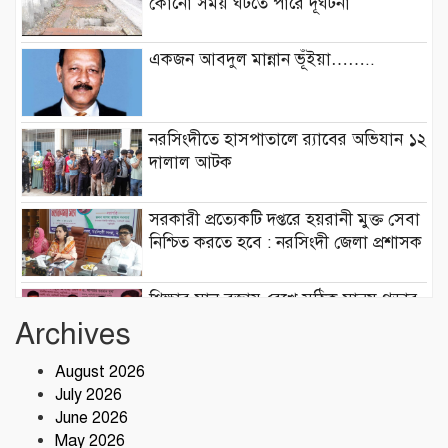
কোনো সময় ঘটতে পারে দূর্ঘটনা
একজন আবদুল মান্নান ভূঁইয়া……..
নরসিংদীতে হাসপাতালে র‍্যাবের অভিযান ১২
দালাল আটক
সরকারী প্রত্যেকটি দপ্তরে হয়রানী মুক্ত সেবা
নিশ্চিত করতে হবে : নরসিংদী জেলা প্রশাসক
শিক্ষার মান বজায় রেখে সঠিক মানুষ গড়ার
কারখানা ইনডিপেনডেন্ট কলেজ : মনজুর
Archives
এলাহী, এমপি
August 2026
মেঘনা গ্রুপের রাক্ষসী থাবা ২ : লীজ প্রাপ্ত না
July 2026
হয়েই মাটি ভরাট
June 2026
May 2026