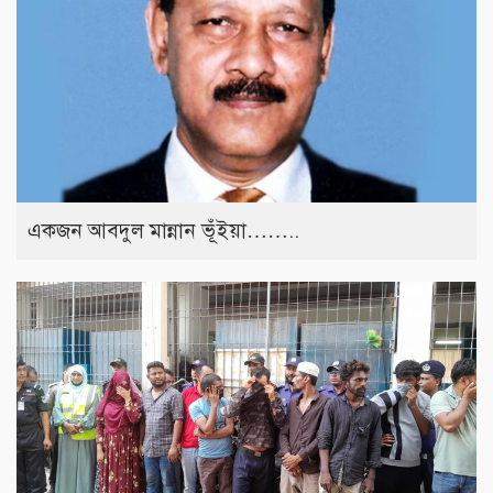
একজন আবদুল মান্নান ভূঁইয়া……..