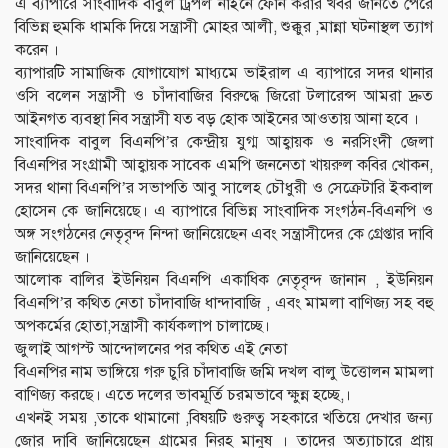
এ ব্যাপারে সাংবাদিক বাবুল ট্রিপল নাইনে ফোন করার খবর জানতে পেরে
বিভিন্ন হুমকি ধামকি দিয়ে সন্ত্রাসী মোহর আলী, শুক্কুর ,মান্না ঘটনাস্থল ত্যাগ
করেন ।
ব্যাপারটি সামাজিক যোগাযোগ মাধ্যমে ভাইরাল এ ব্যাপারে সদর থানার
ওসি বলেন সন্ত্রাসী ও চাঁদাবাজির বিরুদ্ধে জিরো টলারেন্স আমরা দ্রুত
আইনগত ব্যবস্থা নিব সন্ত্রাসী যত বড় হোক আইনের আওতায় আনা হবে ।
সাংবাদিক বাবুল বিএনপি’র কেন্দ্রীয় যুগ্ম আহ্বায়ক ও নরসিংদী জেলা
বিএনপির সংগ্রামী আহ্বায়ক সাবেক এমপি জননেতা খায়রুল কবির খোকন,
সদর থানা বিএনপি’র সভাপতি আবু সালেহ চৌধুরী ও সেক্রেটারি ইকবাল
হোসেন কে জানিয়েছে। এ ব্যাপারে বিভিন্ন সাংবাদিক সংগঠন-বিএনপি ও
অঙ্গ সংগঠনের নেতৃবৃন্দ নিন্দা জানিয়েছেন এবং সন্ত্রাসীদের কে গ্রেপ্তার দাবি
জানিয়েছেন ।
আলোক বালির ইউনিয়ন বিএনপি একাধিক নেতৃবৃন্দ জানান , ইউনিয়ন
বিএনপি’র কথিত নেতা চাঁদাবাজি ধান্দাবাজি , এবং মামলা বাণিজ্য সহ বহু
অপকর্মের হোতা,সন্ত্রাসী কার্যকলাপ চালাচ্ছে।
জুলাই আগস্ট আন্দোলনের পর কথিত এই নেতা
বিএনপির নাম ভাঙ্গিয়ে গরু চুরি চাঁদাবাজি জমি দখল বালু উত্তোলন মামলা
বাণিজ্য করছে। এতে দলের ভাবমূর্তি চরমভাবে ক্ষুন্ন হচ্ছে,।
এখনই সময় ,তাকে থামানো ,বিষয়টি গুরুত্ব সহকারে খতিয়ে দেখার জন্য
জোর দাবি জানিয়েছেন গ্রামের নিরহ মানুষ । তাদের অত্যাচারে প্রায়