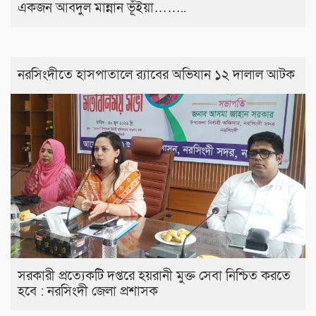
একজন আবদুল মান্নান ভূঁইয়া……..
নরসিংদীতে হাসপাতালে র‍্যাবের অভিযান ১২ দালাল আটক
সরকারী প্রত্যেকটি দপ্তরে হয়রানী মুক্ত সেবা নিশ্চিত করতে
হবে : নরসিংদী জেলা প্রশাসক