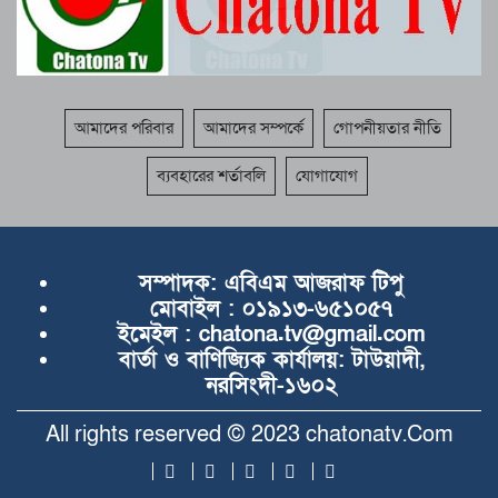
আমাদের পরিবার
আমাদের সম্পর্কে
গোপনীয়তার নীতি
ব্যবহারের শর্তাবলি
যোগাযোগ
সম্পাদক:
এবিএম আজরাফ টিপু
মোবাইল :
০১৯১৩-৬৫১০৫৭
ইমেইল :
chatona.tv@gmail.com
বার্তা ও বাণিজ্যিক কার্যালয়:
টাউয়াদী,
নরসিংদী-১৬০২
All rights reserved © 2023 chatonatv.Com