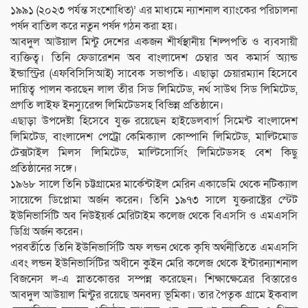
১৯৯১ (২০২৩ পর্যন্ত সংশোধিত)’ এর মাধ্যমে ন্যাশনাল ব্যাংকের পরিচালনা
পর্ষদ বাতিল করে নতুন পর্ষদ গঠন করা হয়।
আবদুল আউয়াল মিন্টু দেশের একজন শীর্ষস্থানীয় শিল্পপতি ও ব্যবসায়ী
ব্যক্তিত্ব। তিনি ফেডারেশন অব বাংলাদেশ চেম্বার অব কমার্স অ্যান্ড
ইন্ডাস্ট্রির (এফবিসিসিআই) সাবেক সভাপতি। এছাড়া চেয়ারম্যান হিসেবে
দায়িত্ব পালন করছেন লাল তীর সিড লিমিটেড, নর্থ সাউথ সিড লিমিটেড,
প্রগতি লাইফ ইনস্যুরেন্স লিমিটেডসহ বিভিন্ন প্রতিষ্ঠানে।
এছাড়া উপদেষ্টা হিসেবে যুক্ত রয়েছেন হাইডেলবার্গ সিমেন্ট বাংলাদেশ
লিমিটেড, বাংলাদেশ পেট্রো কেমিক্যাল কোম্পানি লিমিটেড, মাল্টিমোড
টেক্সটাইল মিলস লিমিটেড, মাল্টিসোর্সিং লিমিটেডসহ বেশ কিছু
প্রতিষ্ঠানের সঙ্গে।
১৯৬৮ সালে তিনি চট্টগ্রামের মার্কেন্টাইল মেরিন একাডেমি থেকে নটিক্যাল
সায়েন্সে ডিপ্লোমা অর্জন করেন। তিনি ১৯৭৩ সালে যুক্তরাষ্ট্রের স্টেট
ইউনিভার্সিটি অব নিউইয়র্ক মেরিটাইম কলেজ থেকে বিএসসি ও এমএসসি
ডিগ্রি অর্জন করেন।
পরবর্তীতে তিনি ইউনিভার্সিটি অফ লন্ডন থেকে কৃষি অর্থনীতিতে এমএসসি
এবং লন্ডন ইউনিভার্সিটির অধীনে কুইন মেরি কলেজ থেকে ইন্টারন্যাশনাল
বিজনেস ল-এ স্নাতকোত্তর সম্পন্ন করেছেন। শিক্ষাক্ষেত্রের বিস্তারেও
আবদুল আউয়াল মিন্টুর রয়েছে অনবদ্য ভূমিকা। তার পৈতৃক গ্রামে ইকবাল