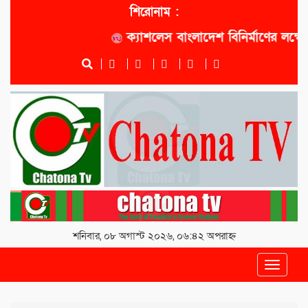
শিরোনাম :
ক্যাশলেস বাংলাদেশ বিনির্মাণের লক্ষ্যে সো
শনিবার, ০৮ অগাস্ট ২০২৬, ০৬:৪২ অপরাহ্ন
Toggle
navigat