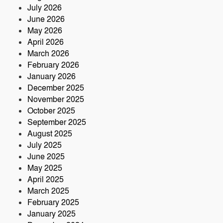
মেঘনা গ্রুপের রাক্ষসী থাবা ২ : লীজ প্রাপ্ত না
July 2026
হয়েই মাটি ভরাট
June 2026
May 2026
আমার বন্ধু মহাজাদু জানে…..
April 2026
March 2026
February 2026
January 2026
নরসিংদীতে অনুমোদনহীন মোটরসাইকেল
December 2025
সংযোজন কারখানা : সরকারের রাজস্ব ক্ষতির
November 2025
আশঙ্কা
October 2025
কৃষক ও গ্রামীণ অর্থনীতি বদলে দিতে পলাশে
September 2025
‘পার্টনার’ কংগ্রেস অনুষ্ঠিত
August 2025
July 2025
June 2025
May 2025
April 2025
March 2025
February 2025
January 2025