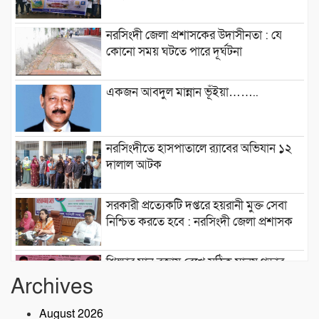
নরসিংদী জেলা প্রশাসকের উদাসীনতা : যে
কোনো সময় ঘটতে পারে দূর্ঘটনা
একজন আবদুল মান্নান ভূঁইয়া……..
নরসিংদীতে হাসপাতালে র‍্যাবের অভিযান ১২
দালাল আটক
সরকারী প্রত্যেকটি দপ্তরে হয়রানী মুক্ত সেবা
নিশ্চিত করতে হবে : নরসিংদী জেলা প্রশাসক
শিক্ষার মান বজায় রেখে সঠিক মানুষ গড়ার
কারখানা ইনডিপেনডেন্ট কলেজ : মনজুর
Archives
এলাহী, এমপি
August 2026