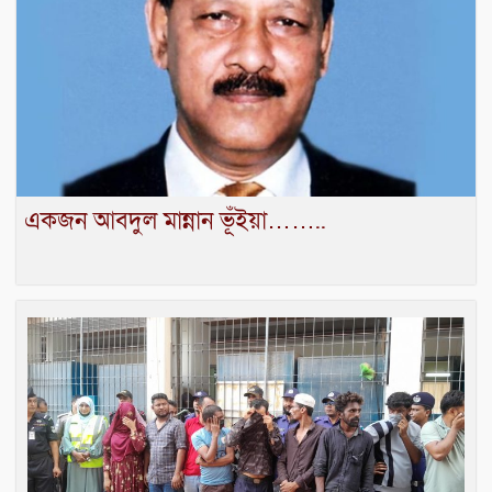
একজন আবদুল মান্নান ভূঁইয়া……..