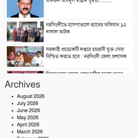
একজন আবদুল মান্নান ভূঁইয়া……..
নরসিংদীতে হাসপাতালে র‍্যাবের অভিযান ১২
দালাল আটক
সরকারী প্রত্যেকটি দপ্তরে হয়রানী মুক্ত সেবা
নিশ্চিত করতে হবে : নরসিংদী জেলা প্রশাসক
শিক্ষার মান বজায় রেখে সঠিক মানুষ গড়ার
কারখানা ইনডিপেনডেন্ট কলেজ : মনজুর
Archives
এলাহী, এমপি
August 2026
মেঘনা গ্রুপের রাক্ষসী থাবা ২ : লীজ প্রাপ্ত না
July 2026
হয়েই মাটি ভরাট
June 2026
May 2026
আমার বন্ধু মহাজাদু জানে…..
April 2026
March 2026