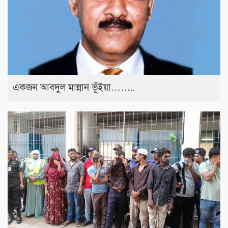
একজন আবদুল মান্নান ভূঁইয়া……..