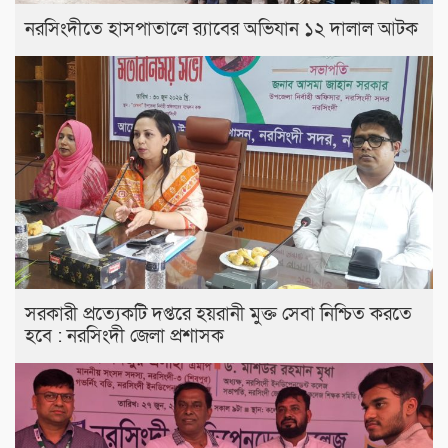
নরসিংদীতে হাসপাতালে র‍্যাবের অভিযান ১২ দালাল আটক
সরকারী প্রত্যেকটি দপ্তরে হয়রানী মুক্ত সেবা নিশ্চিত করতে
হবে : নরসিংদী জেলা প্রশাসক