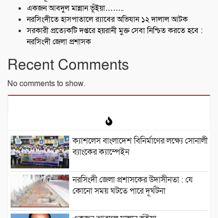
একজন আবদুল মান্নান ভূঁইয়া……..
নরসিংদীতে হাসপাতালে র‍্যাবের অভিযান ১২ দালাল আটক
সরকারী প্রত্যেকটি দপ্তরে হয়রানী মুক্ত সেবা নিশ্চিত করতে হবে :
নরসিংদী জেলা প্রশাসক
Recent Comments
No comments to show.
ক্যাশলেস বাংলাদেশ বিনির্মাণের লক্ষ্যে সোনালী
ব্যাংকের ক্যাম্পেইন
নরসিংদী জেলা প্রশাসকের উদাসীনতা : যে
কোনো সময় ঘটতে পারে দূর্ঘটনা