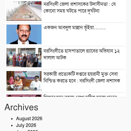
নরসিংদী জেলা প্রশাসকের উদাসীনতা : যে
কোনো সময় ঘটতে পারে দূর্ঘটনা
একজন আবদুল মান্নান ভূঁইয়া……..
নরসিংদীতে হাসপাতালে র‍্যাবের অভিযান ১২
দালাল আটক
সরকারী প্রত্যেকটি দপ্তরে হয়রানী মুক্ত সেবা
নিশ্চিত করতে হবে : নরসিংদী জেলা প্রশাসক
শিক্ষার মান বজায় রেখে সঠিক মানুষ গড়ার
কারখানা ইনডিপেনডেন্ট কলেজ : মনজুর
Archives
এলাহী, এমপি
August 2026
মেঘনা গ্রুপের রাক্ষসী থাবা ২ : লীজ প্রাপ্ত না
July 2026
হয়েই মাটি ভরাট