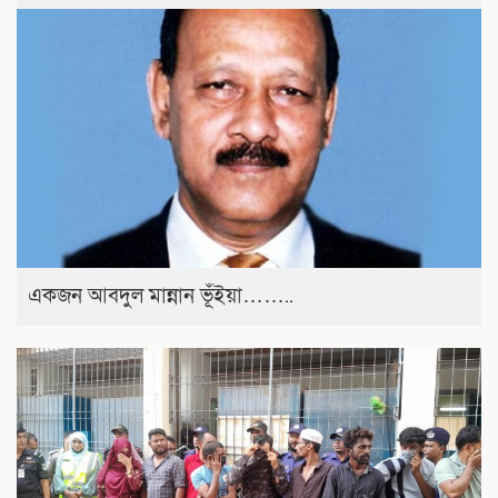
একজন আবদুল মান্নান ভূঁইয়া……..