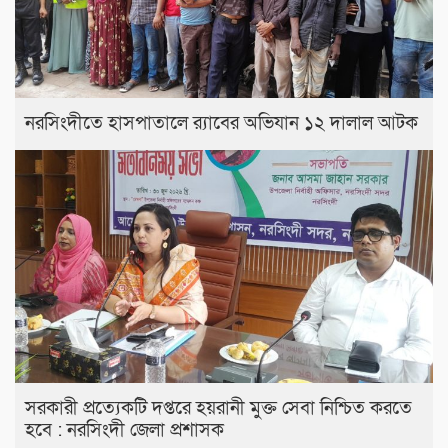
নরসিংদীতে হাসপাতালে র‍্যাবের অভিযান ১২ দালাল আটক
সরকারী প্রত্যেকটি দপ্তরে হয়রানী মুক্ত সেবা নিশ্চিত করতে
হবে : নরসিংদী জেলা প্রশাসক