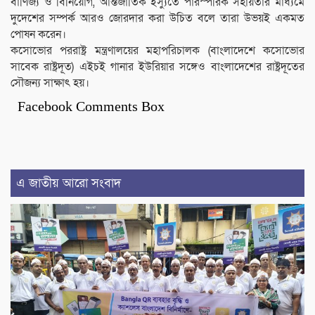
বাণিজ্য ও বিনিয়োগ, আন্তর্জাতিক ইস্যুতে পারস্পরিক সহায়তার মাধ্যমে
দুদেশের সম্পর্ক আরও জোরদার করা উচিত বলে তারা উভয়ই একমত
পোষন করেন।
কসোভোর পররাষ্ট্র মন্ত্রণালয়ের মহাপরিচালক (বাংলাদেশে কসোভোর
সাবেক রাষ্ট্রদূত) এইচই গানার ইউরিয়ার সঙ্গেও বাংলাদেশের রাষ্ট্রদূতের
সৌজন্য সাক্ষাৎ হয়।
Facebook Comments Box
এ জাতীয় আরো সংবাদ