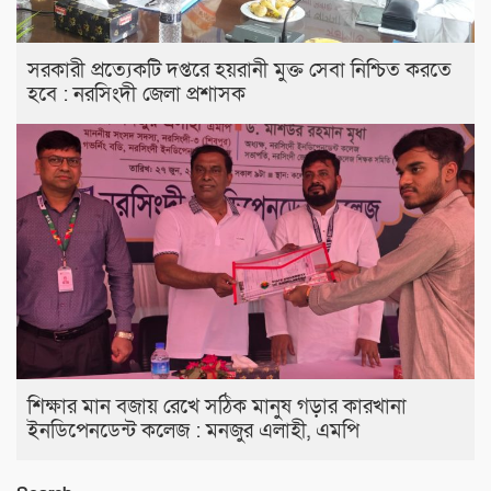
সরকারী প্রত্যেকটি দপ্তরে হয়রানী মুক্ত সেবা নিশ্চিত করতে
হবে : নরসিংদী জেলা প্রশাসক
শিক্ষার মান বজায় রেখে সঠিক মানুষ গড়ার কারখানা
ইনডিপেনডেন্ট কলেজ : মনজুর এলাহী, এমপি