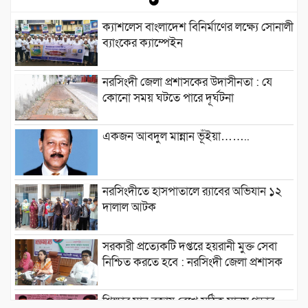
ক্যাশলেস বাংলাদেশ বিনির্মাণের লক্ষ্যে সোনালী
ব্যাংকের ক্যাম্পেইন
নরসিংদী জেলা প্রশাসকের উদাসীনতা : যে
কোনো সময় ঘটতে পারে দূর্ঘটনা
একজন আবদুল মান্নান ভূঁইয়া……..
নরসিংদীতে হাসপাতালে র‍্যাবের অভিযান ১২
দালাল আটক
সরকারী প্রত্যেকটি দপ্তরে হয়রানী মুক্ত সেবা
নিশ্চিত করতে হবে : নরসিংদী জেলা প্রশাসক
শিক্ষার মান বজায় রেখে সঠিক মানুষ গড়ার