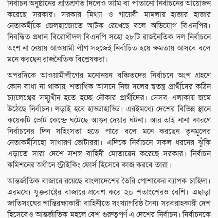
নির্বাচন অনুষ্ঠানের প্রতিশ্রুতি দিলেও ডামি বা পাতানো নির্বাচনের আয়োজন
করেছে সরকার। সরকার মিথ্যা ও গায়েবী মামলায় হাজার হাজার
নেতাকর্মীকে জেলহাজোতে আটক রেখেছে বলে অভিযোগ বিএনপির।
নিবন্ধিত প্রধান বিরোধীদল বিএনপি সহো ২৮টি রাজনৈতিক দল নির্বাচনে
অংশ না নেয়ায় আওয়ামী লীগ সহজেই নির্বাচিত হয়ে ক্ষমতায় আসবে বলে
মনে করছেন রাজনৈতিক বিশ্লেষকরা।
অপরদিকে আওয়ামীলীগের মনোনয়ন বঞ্চিতদের নির্বাচনে অংশ গ্রহণে
কোন বাধা না থাকায়, শতাধিক আসনে নিজ দলের স্বতন্ত্র প্রার্থীদের কঠিন
চ্যালেঞ্জের সম্মুখীন হতে হচ্ছে নৌকার প্রার্থীদের। সেসব এলাকায় জমে
উঠেছে নির্বাচন। লড়াই হবে হাড্ডাহাড্ডি। এরইমধ্যে দেশের বিভিন্ন স্থানে
কয়েকটি ভোট কেন্দ্রে ঘটেছে আগুন দেয়ার ঘটনা। আর তাই নানা কারণে
নির্বাচনের দিন সহিংসতা হতে পারে বলে মনে করছেন তৃনমূলের
নেতাকর্মীসহো সাধারণ ভোটাররা। এদিকে নির্বাচনে সকল ধরনের ঝুঁকি
এড়াতে সারা দেশে সশস্ত্র বাহিনী মোতায়েন করেছে সরকার। নির্বাচন
কমিশনের অধীনে স্ট্রাইকিং ফোর্স হিসেবে কাজ করবে তারা।
আন্তর্জাতিক বাজারে রয়েছে বাংলাদেশের তৈরি পোশাকের ব্যাপক চাহিদা।
এরমধ্যে যুক্তরাষ্ট্রের বাজারে প্রবেশ করে ২০ শতাংশেরও বেশি। এছাড়া
জাতিসংঘের শান্তিরক্ষাকারী বাহিনীতে সংখ্যাগরিষ্ঠ সৈন্য সরবরাহকারী দেশ
হিসেবেও আন্তর্জাতিক মহলে বেশ গুরুত্বপূর্ণ এ দেশের নির্বাচন। নির্বাচনকে