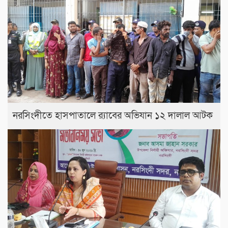
নরসিংদীতে হাসপাতালে র‍্যাবের অভিযান ১২ দালাল আটক