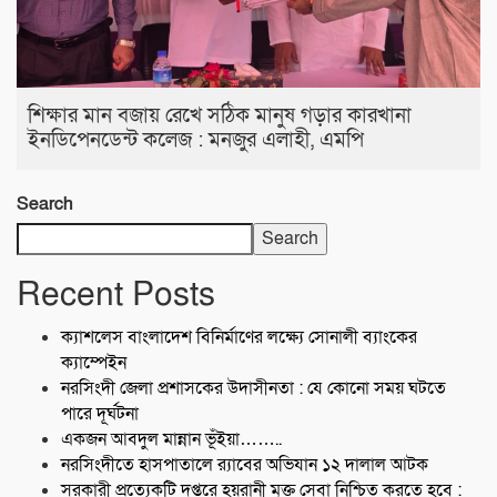
শিক্ষার মান বজায় রেখে সঠিক মানুষ গড়ার কারখানা
ইনডিপেনডেন্ট কলেজ : মনজুর এলাহী, এমপি
Search
Search
Recent Posts
ক্যাশলেস বাংলাদেশ বিনির্মাণের লক্ষ্যে সোনালী ব্যাংকের
ক্যাম্পেইন
নরসিংদী জেলা প্রশাসকের উদাসীনতা : যে কোনো সময় ঘটতে
পারে দূর্ঘটনা
একজন আবদুল মান্নান ভূঁইয়া……..
নরসিংদীতে হাসপাতালে র‍্যাবের অভিযান ১২ দালাল আটক
সরকারী প্রত্যেকটি দপ্তরে হয়রানী মুক্ত সেবা নিশ্চিত করতে হবে :