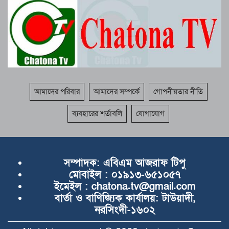
আমাদের পরিবার
আমাদের সম্পর্কে
গোপনীয়তার নীতি
ব্যবহারের শর্তাবলি
যোগাযোগ
সম্পাদক:
এবিএম আজরাফ টিপু
মোবাইল :
০১৯১৩-৬৫১০৫৭
ইমেইল :
chatona.tv@gmail.com
বার্তা ও বাণিজ্যিক কার্যালয়:
টাউয়াদী,
নরসিংদী-১৬০২