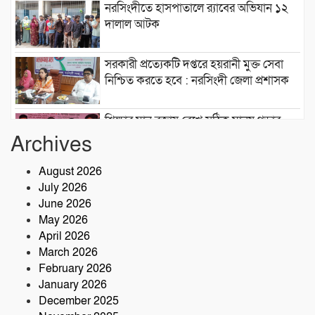
নরসিংদীতে হাসপাতালে র‍্যাবের অভিযান ১২
দালাল আটক
সরকারী প্রত্যেকটি দপ্তরে হয়রানী মুক্ত সেবা
নিশ্চিত করতে হবে : নরসিংদী জেলা প্রশাসক
শিক্ষার মান বজায় রেখে সঠিক মানুষ গড়ার
কারখানা ইনডিপেনডেন্ট কলেজ : মনজুর
Archives
এলাহী, এমপি
August 2026
মেঘনা গ্রুপের রাক্ষসী থাবা ২ : লীজ প্রাপ্ত না
July 2026
হয়েই মাটি ভরাট
June 2026
May 2026
আমার বন্ধু মহাজাদু জানে…..
April 2026
March 2026
February 2026
January 2026
নরসিংদীতে অনুমোদনহীন মোটরসাইকেল
December 2025
সংযোজন কারখানা : সরকারের রাজস্ব ক্ষতির