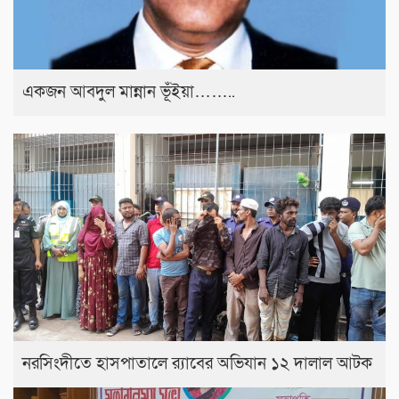
একজন আবদুল মান্নান ভূঁইয়া……..
নরসিংদীতে হাসপাতালে র‍্যাবের অভিযান ১২ দালাল আটক