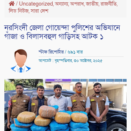
/
Uncategorized
অন্যান্য
অপরাধ
জাতীয়
রাজনীতি
,
,
,
,
,
লিড নিউজ
সারা দেশ
,
নরসিংদী জেলা গোয়েন্দা পুলিশের অভিযানে
গাঁজা ও বিলাসবহুল গাড়িসহ আটক ১
স্টাফ রিপোর্টার
/ ৬৯১ বার
আপডেট : বৃহস্পতিবার, ৩০ অক্টোবর, ২০২৫