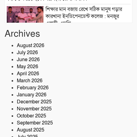
শিক্ষার মান বজায় রেখে সঠিক মানুষ গড়ার
কারখানা ইনডিপেনডেন্ট কলেজ : মনজুর
এলাহী, এমপি
Archives
মেঘনা গ্রুপের রাক্ষসী থাবা ২ : লীজ প্রাপ্ত না
হয়েই মাটি ভরাট
August 2026
July 2026
আমার বন্ধু মহাজাদু জানে…..
June 2026
May 2026
April 2026
March 2026
নরসিংদীতে অনুমোদনহীন মোটরসাইকেল
February 2026
সংযোজন কারখানা : সরকারের রাজস্ব ক্ষতির
January 2026
আশঙ্কা
December 2025
কৃষক ও গ্রামীণ অর্থনীতি বদলে দিতে পলাশে
November 2025
‘পার্টনার’ কংগ্রেস অনুষ্ঠিত
October 2025
September 2025
August 2025