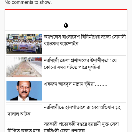
No comments to show.
ক্যাশলেস বাংলাদেশ বিনির্মাণের লক্ষ্যে সোনালী
ব্যাংকের ক্যাম্পেইন
নরসিংদী জেলা প্রশাসকের উদাসীনতা : যে
কোনো সময় ঘটতে পারে দূর্ঘটনা
একজন আবদুল মান্নান ভূঁইয়া……..
নরসিংদীতে হাসপাতালে র‍্যাবের অভিযান ১২
দালাল আটক
সরকারী প্রত্যেকটি দপ্তরে হয়রানী মুক্ত সেবা
নিশ্চিত করতে হবে : নরসিংদী জেলা প্রশাসক