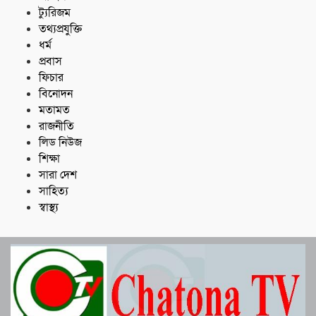
ট্যুরিজম
তথ্যপ্রযুক্তি
ধর্ম
প্রবাস
ফিচার
বিনোদন
মতামত
রাজনীতি
লিড নিউজ
শিক্ষা
সারা দেশ
সাহিত্য
স্বাস্থ্য