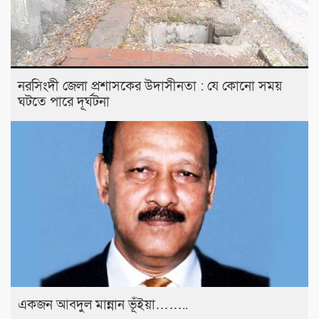
নরসিংদী জেলা প্রশাসকের উদাসীনতা : যে কোনো সময়
ঘটতে পারে দূর্ঘটনা
একজন আবদুল মান্নান ভূঁইয়া……..