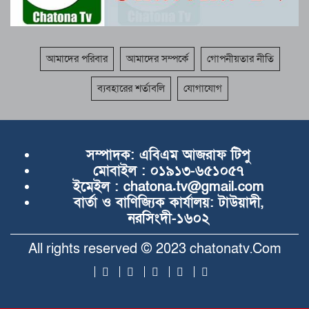
আমাদের পরিবার
আমাদের সম্পর্কে
গোপনীয়তার নীতি
ব্যবহারের শর্তাবলি
যোগাযোগ
সম্পাদক:
এবিএম আজরাফ টিপু
মোবাইল :
০১৯১৩-৬৫১০৫৭
ইমেইল :
chatona.tv@gmail.com
বার্তা ও বাণিজ্যিক কার্যালয়:
টাউয়াদী,
নরসিংদী-১৬০২
All rights reserved © 2023 chatonatv.Com