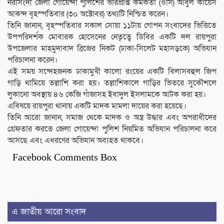
নরসিংদী জেলা গোয়েন্দা পুলিশের ভারপ্রাপ্ত কর্মকর্তা (ওসি) আবুল কায়েস
আকন্দ বৃহস্পতিবার (৩০ অক্টোবর) তথ্যটি নিশ্চিত করেন।
তিনি জানান, বৃহস্পতিবার সকাল সোয়া ১১টায় গোপন সংবাদের ভিত্তিতে
উপপরিদর্শক মোবারক হোসেনের নেতৃত্বে ডিবির একটি দল রায়পুরা
উপজেলার মাহমুদাবাদ ব্রিজের নিকট (ঢাকা-সিলেট মহাসড়কে) অভিযান
পরিচালনা করেন।
এই সময় সন্দেহজনক ঢাকামুখী কালো রংয়ের একটি বিলাসবহুল জিপ
গাড়ি থামিয়ে তল্লাশি করা হয়। তল্লাশিকালে গাড়ির ভিতরে সুকৌশলে
লুকানো অবস্থায় ৪৬ কেজি গাঁজাসহ ইবাদুল ইসলামকে আটক করা হয়।
এবিষয়ে রায়পুরা থানায় একটি মাদক মামলা দায়ের করা হয়েছে।
তিনি আরো জানান, সমাজ থেকে মাদক ও অস্ত্র উদ্ধার এবং অপরাধীদের
গ্রেফতার করতে জেলা গোয়েন্দা পুলিশ নিয়মিত অভিযান পরিচালনা করে
আসছে এবং এধরণের অভিযান অব্যহত থাকবে।
Facebook Comments Box
এ জাতীয় আরো সংবাদ