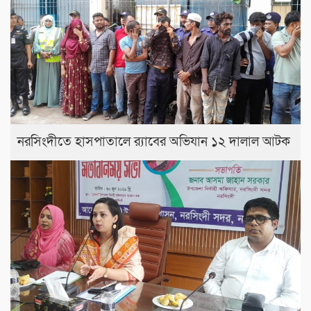
নরসিংদীতে হাসপাতালে র‍্যাবের অভিযান ১২ দালাল আটক