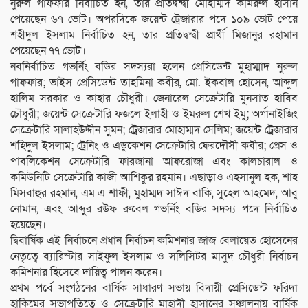
নুরুল গাফফার নির্বাচিত হন, তার প্রতিদ্বন্দ্বী মোহাম্মদ কামরুল হাসান
পেয়েছেন ৬৭ ভোট। অপরদিকে জয়েন্ট ট্রেজারার পদে ১০৯ ভোট পেয়ে
শহীদুল ইসলাম নির্বাচিত হন, তার প্রতিদ্বন্দ্বী প্রার্থী মিজানুর রহামান
পেয়েছেন ৭৭ ভোট।
নবনির্বাচিত গভর্নিং বডির সদস্যরা হলেন প্রেসিডেন্ট মুহাম্মাদ নুরুল
গাফফার; ভাইস প্রেসিডেন্ট তাহমিনা কবীর, মো. ইকবাল হোসেন, আব্দুল
হালিম সরকার ও কাহার চৌধুরী। জেনারেল সেক্রেটারি মুনসাত হাবিব
চৌধুরী; জয়েন্ট সেক্রেটারি ফজলে ইলাহী ও ইমরুল শেখ ইমু; অর্গানাইজিং
সেক্রেটারি সালাহউদ্দীন সুমন; ট্রেজারার মোহাম্মদ সেলিম; জয়েন্ট ট্রেজারার
শহিদুল ইসলাম; ট্রেনিং ও এডুকেশন সেক্রেটারি ফেরদৌসী কবীর; প্রেস ও
পাবলিকেশন সেক্রেটারি ফারজানা আফরোজা এবং কালচারাল ও
কমিউনিটি সেক্রেটারি কাজী আশিকুর রহমান। এছাড়াও এহসানুল হক, শাহ
মিসবাহুর রহমান, এম এ শাফী, মুহাম্মদ সাঈদ বাকি, সুহেল আহমেদ, আবু
নোমান, এবং আব্দুর রউফ রুবেল গভর্নিং বডির সদস্য পদে নির্বাচিত
হয়েছেন।
দ্বিবার্ষিক এই নির্বাচনে প্রধান নির্বাচন কমিশনার জাজ বেলায়েত হোসেনের
নেতৃত্বে ব্যারিস্টার সাইফুল ইসলাম ও সলিসিটর মাসুদ চৌধুরী নির্বাচন
কমিশনার হিসেবে দায়িত্ব পালন করেন।
প্রথম পর্বে সংগঠনের বার্ষিক সাধারণ সভায় বিদায়ী প্রেসিডেন্ট ফরিদা
হাকিমের সভাপতিত্বে ও সেক্রেটারি মাহাদী হাসানের সঞ্চালনায় বার্ষিক