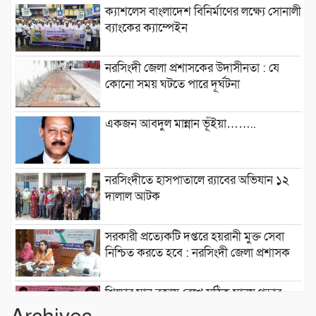
ক্যাশলেস বাংলাদেশ বিনির্মাণের লক্ষ্যে সোনালী
ব্যাংকের ক্যাম্পেইন
নরসিংদী জেলা প্রশাসকের উদাসীনতা : যে
কোনো সময় ঘটতে পারে দূর্ঘটনা
একজন আবদুল মান্নান ভূঁইয়া……..
নরসিংদীতে হাসপাতালে র‍্যাবের অভিযান ১২
দালাল আটক
সরকারী প্রত্যেকটি দপ্তরে হয়রানী মুক্ত সেবা
নিশ্চিত করতে হবে : নরসিংদী জেলা প্রশাসক
শিক্ষার মান বজায় রেখে সঠিক মানুষ গড়ার
কারখানা ইনডিপেনডেন্ট কলেজ : মনজুর