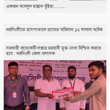
একজন আবদুল মান্নান ভূঁইয়া……..
নরসিংদীতে হাসপাতালে র‍্যাবের অভিযান ১২ দালাল আটক
সরকারী প্রত্যেকটি দপ্তরে হয়রানী মুক্ত সেবা নিশ্চিত করতে
হবে : নরসিংদী জেলা প্রশাসক