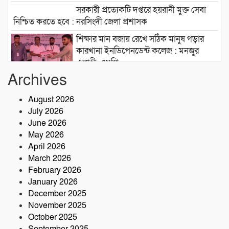
সরকারী প্রত্যেকটি দপ্তরে হয়রানী মুক্ত সেবা
নিশ্চিত করতে হবে : নরসিংদী জেলা প্রশাসক
শিক্ষার মান বজায় রেখে সঠিক মানুষ গড়ার
কারখানা ইনডিপেনডেন্ট কলেজ : মনজুর
এলাহী, এমপি
Archives
মেঘনা গ্রুপের রাক্ষসী থাবা ২ : লীজ প্রাপ্ত না
হয়েই মাটি ভরাট
August 2026
July 2026
আমার বন্ধু মহাজাদু জানে…..
June 2026
May 2026
April 2026
March 2026
নরসিংদীতে অনুমোদনহীন মোটরসাইকেল
February 2026
সংযোজন কারখানা : সরকারের রাজস্ব ক্ষতির
January 2026
আশঙ্কা
December 2025
কৃষক ও গ্রামীণ অর্থনীতি বদলে দিতে পলাশে
November 2025
‘পার্টনার’ কংগ্রেস অনুষ্ঠিত
October 2025