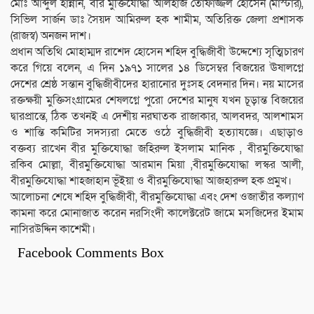
মোঃ আব্দুল হান্নান, বীর মুক্তিযোদ্ধা আলহাজ তোফাজ্জল হোসেন (মাস্টার),
সিভিল সার্জন ডাঃ সৈয়দ আমিরুল হক শামীম, অতিরিক্ত জেলা প্রশাসক
(রাজস্ব) অনজন দাশ।
প্রধান অতিথি মোহাম্মদ রাশেদ হোসেন শহিদ বুদ্ধিজীবী উদ্দেশ্যে সৃত্মিচারণ
করে গিয়ে বলেন, এ দিন ১৯৭১ সালের ১৪ ডিসেম্বর বিজয়ের ঊষালগ্নে
দেশের শ্রেষ্ঠ সন্তান বুদ্ধিজীবীদের হারানোর দুঃসহ বেদনার দিন। নয় মাসের
রক্তক্ষয়ী মুক্তিসংগ্রামের শেষলগ্নে পুরো দেশের মানুষ যখন চূড়ান্ত বিজয়ের
দ্বারপ্রান্তে, ঠিক তখনই এ দেশীয় নরঘাতক রাজাকার, আলবদর, আলশামস
ও শান্তি কমিটির সদস্যরা মেতে ওঠে বুদ্ধিজীবী হত্যাযজ্ঞে। এছাড়াও
বক্তব্য রাখেন বীর মুক্তিযোদ্ধা জহিরুল ইসলাম মানিক , বীরমুক্তিযোদ্ধা
রকিব মোল্লা, বীরমুক্তিযোদ্ধা আরমান মিয়া ,বীরমুক্তিযোদ্ধা লস্কর আলী,
বীরমুক্তিযোদ্ধা শাহজাহান ভূঁইয়া ও বীরমুক্তিযোদ্ধা আজহারুল হক প্রমুখ।
আলোচনা শেষে শহিদ বুদ্ধিজীবী, বীরমুক্তিযোদ্ধা এবং দেশ ওজাতীর কল্যাণ
কামনা করে মোনাজাত করেন নরসিংদী কালেক্টরেট জামে মসজিদের ইমাম
নাসিরউদ্দিন কাশেমী।
Facebook Comments Box