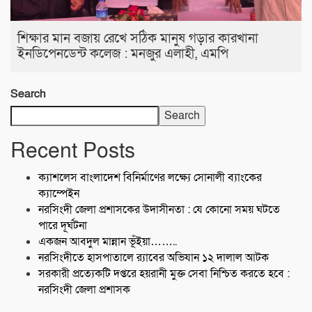
শিক্ষার মান বজায় রেখে সঠিক মানুষ গড়ার কারখানা
ইনডিপেনডেন্ট কলেজ : মনজুর এলাহী, এমপি
Search
Search
Recent Posts
ক্যাশলেস বাংলাদেশ বিনির্মাণের লক্ষ্যে সোনালী ব্যাংকের
ক্যাম্পেইন
নরসিংদী জেলা প্রশাসকের উদাসীনতা : যে কোনো সময় ঘটতে
পারে দূর্ঘটনা
একজন আবদুল মান্নান ভূঁইয়া……..
নরসিংদীতে হাসপাতালে র‍্যাবের অভিযান ১২ দালাল আটক
সরকারী প্রত্যেকটি দপ্তরে হয়রানী মুক্ত সেবা নিশ্চিত করতে হবে :
নরসিংদী জেলা প্রশাসক