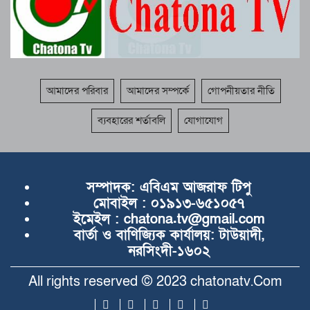
আমাদের পরিবার
আমাদের সম্পর্কে
গোপনীয়তার নীতি
ব্যবহারের শর্তাবলি
যোগাযোগ
সম্পাদক:
এবিএম আজরাফ টিপু
মোবাইল :
০১৯১৩-৬৫১০৫৭
ইমেইল :
chatona.tv@gmail.com
বার্তা ও বাণিজ্যিক কার্যালয়:
টাউয়াদী,
নরসিংদী-১৬০২
All rights reserved © 2023 chatonatv.Com