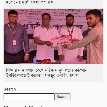
হবে : নরসিংদী জেলা প্রশাসক
শিক্ষার মান বজায় রেখে সঠিক মানুষ গড়ার কারখানা
ইনডিপেনডেন্ট কলেজ : মনজুর এলাহী, এমপি
Search
Search