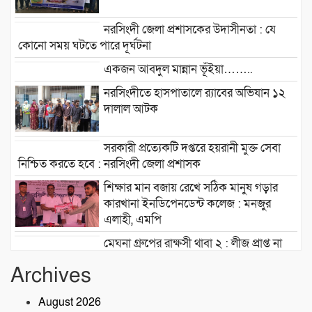
নরসিংদী জেলা প্রশাসকের উদাসীনতা : যে
কোনো সময় ঘটতে পারে দূর্ঘটনা
একজন আবদুল মান্নান ভূঁইয়া……..
নরসিংদীতে হাসপাতালে র‍্যাবের অভিযান ১২
দালাল আটক
সরকারী প্রত্যেকটি দপ্তরে হয়রানী মুক্ত সেবা
নিশ্চিত করতে হবে : নরসিংদী জেলা প্রশাসক
শিক্ষার মান বজায় রেখে সঠিক মানুষ গড়ার
কারখানা ইনডিপেনডেন্ট কলেজ : মনজুর
এলাহী, এমপি
মেঘনা গ্রুপের রাক্ষসী থাবা ২ : লীজ প্রাপ্ত না
হয়েই মাটি ভরাট
Archives
আমার বন্ধু মহাজাদু জানে…..
August 2026