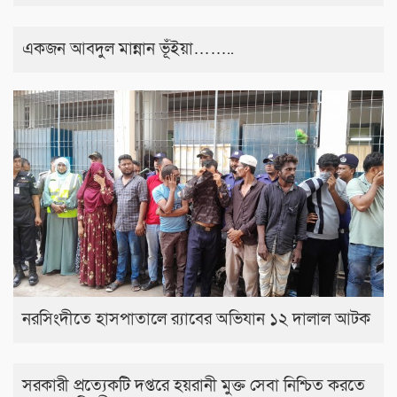
একজন আবদুল মান্নান ভূঁইয়া……..
নরসিংদীতে হাসপাতালে র‍্যাবের অভিযান ১২ দালাল আটক
সরকারী প্রত্যেকটি দপ্তরে হয়রানী মুক্ত সেবা নিশ্চিত করতে