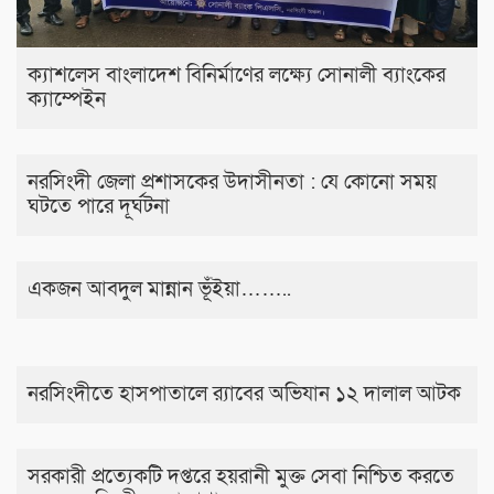
ক্যাশলেস বাংলাদেশ বিনির্মাণের লক্ষ্যে সোনালী ব্যাংকের
ক্যাম্পেইন
নরসিংদী জেলা প্রশাসকের উদাসীনতা : যে কোনো সময়
ঘটতে পারে দূর্ঘটনা
একজন আবদুল মান্নান ভূঁইয়া……..
নরসিংদীতে হাসপাতালে র‍্যাবের অভিযান ১২ দালাল আটক
সরকারী প্রত্যেকটি দপ্তরে হয়রানী মুক্ত সেবা নিশ্চিত করতে