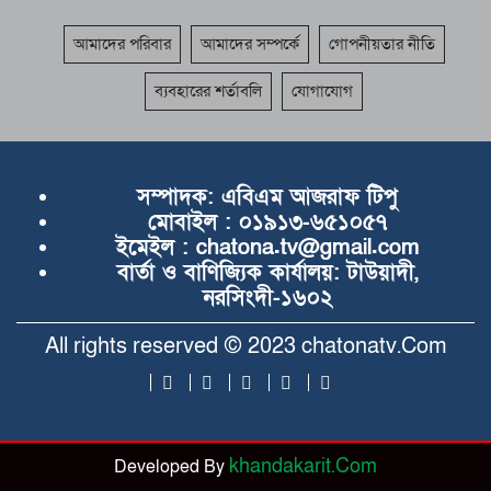
আমাদের পরিবার
আমাদের সম্পর্কে
গোপনীয়তার নীতি
ব্যবহারের শর্তাবলি
যোগাযোগ
সম্পাদক:
এবিএম আজরাফ টিপু
মোবাইল :
০১৯১৩-৬৫১০৫৭
ইমেইল :
chatona.tv@gmail.com
বার্তা ও বাণিজ্যিক কার্যালয়:
টাউয়াদী,
নরসিংদী-১৬০২
All rights reserved © 2023 chatonatv.Com
khandakarit.Com
Developed By