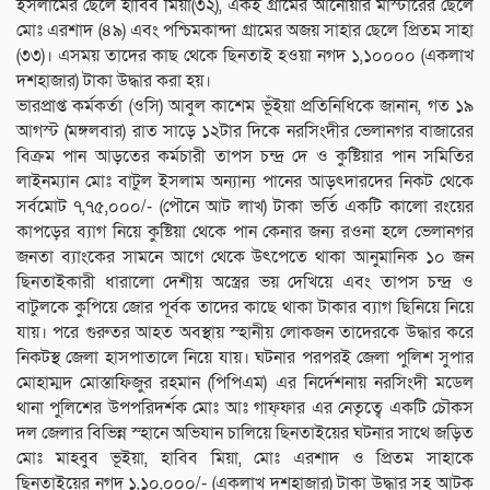
ইসলামের ছেলে হাবিব মিয়া(৩২), একই গ্রামের আনোয়ার মাস্টারের ছেলে
মোঃ এরশাদ (৪৯) এবং পশ্চিমকান্দা গ্রামের অজয় সাহার ছেলে প্রিতম সাহা
(৩৩)। এসময় তাদের কাছ থেকে ছিনতাই হওয়া নগদ ১,১০০০০ (একলাখ
দশহাজার) টাকা উদ্ধার করা হয়।
ভারপ্রাপ্ত কর্মকর্তা (ওসি) আবুল কাশেম ভূঁইয়া প্রতিনিধিকে জানান, গত ১৯
আগস্ট (মঙ্গলবার) রাত সাড়ে ১২টার দিকে নরসিংদীর ভেলানগর বাজারের
বিক্রম পান আড়তের কর্মচারী তাপস চন্দ্র দে ও কুষ্টিয়ার পান সমিতির
লাইনম্যান মোঃ বাটুল ইসলাম অন্যান্য পানের আড়ৎদারদের নিকট থেকে
সর্বমোট ৭,৭৫,০০০/- (পৌনে আট লাখ) টাকা ভর্তি একটি কালো রংয়ের
কাপড়ের ব্যাগ নিয়ে কুষ্টিয়া থেকে পান কেনার জন্য রওনা হলে ভেলানগর
জনতা ব্যাংকের সামনে আগে থেকে উৎপেতে থাকা আনুমানিক ১০ জন
ছিনতাইকারী ধারালো দেশীয় অস্ত্রের ভয় দেখিয়ে এবং তাপস চন্দ্র ও
বাটুলকে কুপিয়ে জোর পূর্বক তাদের কাছে থাকা টাকার ব্যাগ ছিনিয়ে নিয়ে
যায়। পরে গুরুতর আহত অবস্থায় স্হানীয় লোকজন তাদেরকে উদ্ধার করে
নিকটস্থ জেলা হাসপাতালে নিয়ে যায়। ঘটনার পরপরই জেলা পুলিশ সুপার
মোহাম্মদ মোস্তাফিজুর রহমান (পিপিএম) এর নির্দেশনায় নরসিংদী মডেল
থানা পুলিশের উপপরিদর্শক মোঃ আঃ গাফ্ফার এর নেতৃত্বে একটি চৌকস
দল জেলার বিভিন্ন স্হানে অভিযান চালিয়ে ছিনতাইয়ের ঘটনার সাথে জড়িত
মোঃ মাহবুব ভূইয়া, হাবিব মিয়া, মোঃ এরশাদ ও প্রিতম সাহাকে
ছিনতাইয়ের নগদ ১,১০,০০০/- (একলাখ দশহাজার) টাকা উদ্ধার সহ আটক