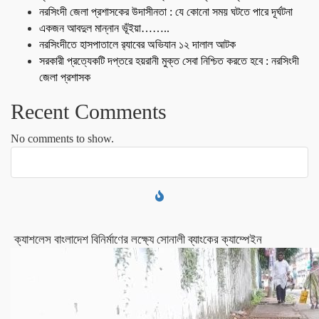
নরসিংদী জেলা প্রশাসকের উদাসীনতা : যে কোনো সময় ঘটতে পারে দূর্ঘটনা
একজন আবদুল মান্নান ভূঁইয়া……..
নরসিংদীতে হাসপাতালে র‍্যাবের অভিযান ১২ দালাল আটক
সরকারী প্রত্যেকটি দপ্তরে হয়রানী মুক্ত সেবা নিশ্চিত করতে হবে : নরসিংদী
জেলা প্রশাসক
Recent Comments
No comments to show.
ক্যাশলেস বাংলাদেশ বিনির্মাণের লক্ষ্যে সোনালী ব্যাংকের ক্যাম্পেইন