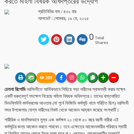
করতে মহিলা বিষয়ক অধিদপ্তরের উদ্যোগ
প্রতিনিধির নাম
/ ৪৩২ বার
আপডেট : সোমবার, ১৯ মে, ২০২৫
0
Total
Shares
209
চেতনা রিপোর্টঃ
নরসিংদীতে আর্থিকভাবে পিছিয়ে পড়া নারীদের স্বাবলম্বী করার লক্ষ্যে
একটি গুরুত্বপূর্ণ পদক্ষেপ নিয়েছে মহিলা বিষয়ক অধিদপ্তর। তাদের বাস্তবায়িত
ভিডব্লিউবি কার্যক্রমের আওতায় (যা পূর্বে ভিজিডি কর্মসূচি নামে পরিচিত ছিল) নরসিংদী
সদর উপজেলার যোগ্য নারীদের নিকট থেকে আবেদন আহ্বান করেছে সংস্থাটি।
শারীরিক ও মানসিকভাবে সুস্থ এবং কর্মক্ষম ২০ থেকে ৫০ বছর বয়সী নারীরা এই
কর্মসূচির জন্য আবেদন করতে পারবেন। তবে এক্ষেত্রে আবেদনকারীর পরিবারে স্থায়ী
বা নিয়মিত আয়ের কোনো উৎস থাকা যাবে না। এছাড়াও, আবেদনকারীর অবশ্যই