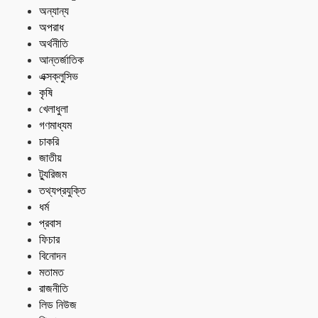
অন্যান্য
অপরাধ
অর্থনীতি
আন্তর্জাতিক
এক্সক্লুসিভ
কৃষি
খেলাধুলা
গণমাধ্যম
চাকরি
জাতীয়
ট্যুরিজম
তথ্যপ্রযুক্তি
ধর্ম
প্রবাস
ফিচার
বিনোদন
মতামত
রাজনীতি
লিড নিউজ