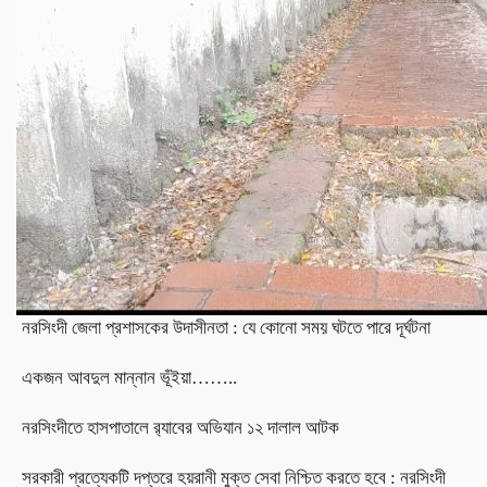
নরসিংদী জেলা প্রশাসকের উদাসীনতা : যে কোনো সময় ঘটতে পারে দূর্ঘটনা
একজন আবদুল মান্নান ভূঁইয়া……..
নরসিংদীতে হাসপাতালে র‍্যাবের অভিযান ১২ দালাল আটক
সরকারী প্রত্যেকটি দপ্তরে হয়রানী মুক্ত সেবা নিশ্চিত করতে হবে : নরসিংদী