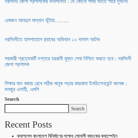
নরসিংদী জেলা প্রশাসকের উদাসীনতা : যে কোনো সময় ঘটতে পারে দূর্ঘটনা
একজন আবদুল মান্নান ভূঁইয়া……..
নরসিংদীতে হাসপাতালে র‍্যাবের অভিযান ১২ দালাল আটক
সরকারী প্রত্যেকটি দপ্তরে হয়রানী মুক্ত সেবা নিশ্চিত করতে হবে : নরসিংদী
জেলা প্রশাসক
শিক্ষার মান বজায় রেখে সঠিক মানুষ গড়ার কারখানা ইনডিপেনডেন্ট কলেজ :
মনজুর এলাহী, এমপি
Search
Search
Recent Posts
ক্যাশলেস বাংলাদেশ বিনির্মাণের লক্ষ্যে সোনালী ব্যাংকের ক্যাম্পেইন