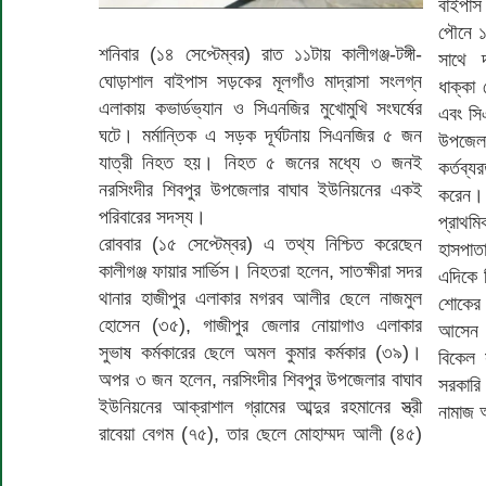
বাইপাস 
পৌনে ১১
শনিবার (১৪ সেপ্টেম্বর) রাত ১১টায় কালীগঞ্জ-টঙ্গী-
সাথে 
ঘোড়াশাল বাইপাস সড়কের মূলগাঁও মাদ্রাসা সংলগ্ন
ধাক্কা
এলাকায় কভার্ডভ্যান ও সিএনজির মুখোমুখি সংঘর্ষের
এবং সি
ঘটে। মর্মান্তিক এ সড়ক দূর্ঘটনায় সিএনজির ৫ জন
উপজেলা
যাত্রী নিহত হয়। নিহত ৫ জনের মধ্যে ৩ জনই
কর্তব্
নরসিংদীর শিবপুর উপজেলার বাঘাব ইউনিয়নের একই
করেন। 
পরিবারের সদস্য।
প্রাথ
রোববার (১৫ সেপ্টেম্বর) এ তথ্য নিশ্চিত করেছেন
হাসপাতা
কালীগঞ্জ ফায়ার সার্ভিস। নিহতরা হলেন, সাতক্ষীরা সদর
এদিকে 
থানার হাজীপুর এলাকার মগরব আলীর ছেলে নাজমুল
শোকের 
হোসেন (৩৫), গাজীপুর জেলার নোয়াগাও এলাকার
আসেন 
সুভাষ কর্মকারের ছেলে অমল কুমার কর্মকার (৩৯)।
বিকেল 
অপর ৩ জন হলেন, নর‌সিংদীর শিবপুর উপজেলার বাঘাব
সরকারি
ইউনিয়নের আক্রাশাল গ্রামের আব্দুর রহমানের স্ত্রী
নামাজ অ
রাবেয়া বেগম (৭৫), তার ছেলে মোহাম্মদ আলী (৪৫)