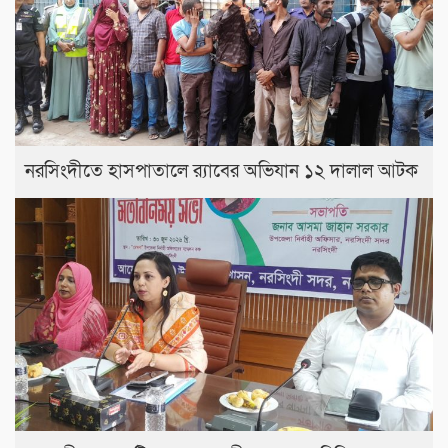
নরসিংদীতে হাসপাতালে র‍্যাবের অভিযান ১২ দালাল আটক