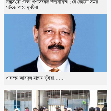
নরসিংদী জেলা প্রশাসকের উদাসীনতা : যে কোনো সময়
ঘটতে পারে দূর্ঘটনা
একজন আবদুল মান্নান ভূঁইয়া……..