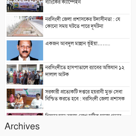
ব্যাংকের ক্যাম্পেইন
নরসিংদী জেলা প্রশাসকের উদাসীনতা : যে
কোনো সময় ঘটতে পারে দূর্ঘটনা
একজন আবদুল মান্নান ভূঁইয়া……..
নরসিংদীতে হাসপাতালে র‍্যাবের অভিযান ১২
দালাল আটক
সরকারী প্রত্যেকটি দপ্তরে হয়রানী মুক্ত সেবা
নিশ্চিত করতে হবে : নরসিংদী জেলা প্রশাসক
শিক্ষার মান বজায় রেখে সঠিক মানুষ গড়ার
কারখানা ইনডিপেনডেন্ট কলেজ : মনজুর
Archives
এলাহী, এমপি